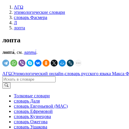
ΛΓΩ
этимологические словари
словарь Фасмера
Л
лопта
лопта
лопта́
, см.
лапта́
.
ΛΓΩ
Этимологический онлайн-словарь русского языка Макса 
Толковые словари
словарь Даля
словарь Евгеньевой (МАС)
словарь Ефремовой
словарь Кузнецова
словарь Ожегова
словарь Ушакова