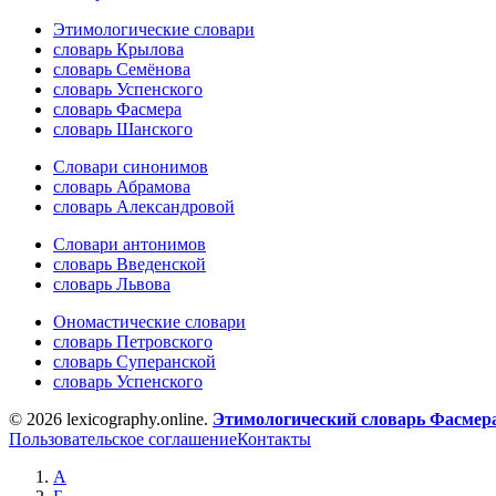
Этимологические словари
словарь Крылова
словарь Семёнова
словарь Успенского
словарь Фасмера
словарь Шанского
Словари синонимов
словарь Абрамова
словарь Александровой
Словари антонимов
словарь Введенской
словарь Львова
Ономастические словари
словарь Петровского
словарь Суперанской
словарь Успенского
© 2026 lexicography.online.
Этимологический словарь Фасмер
Пользовательское соглашение
Контакты
А