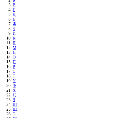
Б
В
Г
Д
Е
Ж
З
И
К
Л
М
Н
О
П
Р
С
Т
У
Ф
Х
Ц
Ч
Ш
Щ
Э