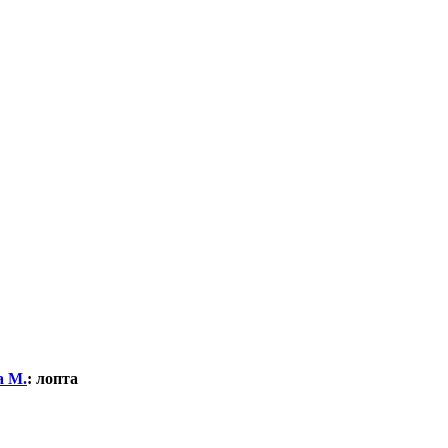
а М.
:
лопта