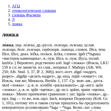
ΛΓΩ
этимологические словари
словарь Фасмера
Л
ложка
ложка
ло́жка
, укр.
ло́жка
, др.-русск.
лъжица
,
лъжька
, цслав.
лъжица
, болг.
лъжи́ца
, сербохорв. ла̀жица, словен. žlíса, чеш.
žliсе, lžiсе, диал. lеžkа, польск. łуżkа, словин. lgièt (*lъgъtь)
«мастерок каменщика», в.-луж. łžiса, н.-луж. łžуса, полаб.
lazéića. || Вероятно, родственно алб. lugë «ложка» (Иокль, LKU
150 и сл; не заимств. из слав., вопреки Г. Майеру (Alb. Wb.
250; Alb. Stud. 3, 37, IF 2, 368)), вост.-осет. ali̥gd «надрез,
разрез», ali̥gdi̥n «делать надрез», др.-инд. rujáti «ломает»; см.
Иокль, там же; Миккола, Berühr. 1, 137. Ср. знач. шв., датск.
sked «ложка» : д.-в.-н. sceidôn «раскалывать», др.-англ. spón
«ложка»; д.-в.-н. spân «щепка», др.-исл. spánn, sраnn «щепка,
ложка». Менее приемлемо сравнение с лат. ligulа «ложка», др.-
ирл. liag — то же, нов.-ирл. liach, вопреки Педерсену (Kelt. Gr.
1, 101), потому что в таком случае пришлось бы предположить
невероятную ассимиляцию *lьgа > *lъgа. Кельт.-лат. слова