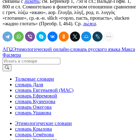
связаны с
лиза́ть
; см. Бернекер 1, 750 и сл.; Вальде-Гофм. 1,
800 и сл. Сомнительно в фонетическом отношении сравнение
с греч. λύζω «икаю», аор. ἔλυγξα, λύγξ, род. п. λυγγός
«глотание», ср.-в.-н. slûch «горло, пасть, пропасть», slucken
«жадно глотать» (Преобр. I, 464). Ср.
лы́жа
.
ΛΓΩ
Этимологический онлайн-словарь русского языка Макса
Фасмера
Толковые словари
словарь Даля
словарь Евгеньевой (МАС)
словарь Ефремовой
словарь Кузнецова
словарь Ожегова
словарь Ушакова
Этимологические словари
словарь Крылова
словарь Семёнова