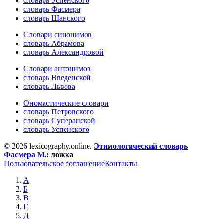
словарь Успенского
словарь Фасмера
словарь Шанского
Словари синонимов
словарь Абрамова
словарь Александровой
Словари антонимов
словарь Введенской
словарь Львова
Ономастические словари
словарь Петровского
словарь Суперанской
словарь Успенского
© 2026 lexicography.online.
Этимологический словарь
Фасмера М.
:
ложка
Пользовательское соглашение
Контакты
А
Б
В
Г
Д