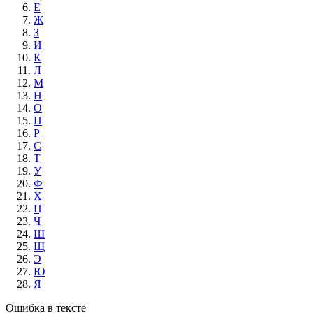
Е
Ж
З
И
К
Л
М
Н
О
П
Р
С
Т
У
Ф
Х
Ц
Ч
Ш
Щ
Э
Ю
Я
Ошибка в тексте