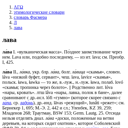
ΛΓΩ
этимологические словари
словарь Фасмера
Л
лава
лава
ла́ва
I. «вулканическая масса». По́зднее заимствование через
нем. Lava или, подобно последнему, — из ит. lаvа; см. Преобр.
I, 425.
ла́ва
II.,
ла́вка
, укр. блр.
ла́ва
, болг.
ла́вица
«скамья», словен.
lávа «низкий буфет, сервант», чеш. lаvа, lavice «скамья»,
польск. łаwа, ławka — то же, в.-луж., н.-луж. łаwа, полаб. lovó
«скамья; тропинка через болото». || Родственно лит. lóvа
«нары, кровать». лтш lâvа «нары, лавка, полок в бане», далее
сравнивают с др.-исл. lófi «гумно» (которое скорее связано с
ла́па
, ср.
ладо́нь
), др.-инд. lāvas «режущий», lunā́ti «режет»; см.
Бернекер 1, 695; М.-Э. 2, 442 и сл.; Уленбек, KZ 39, 259;
Младенов 268; Траутман, ВSW 153; Germ. Lautg. 25. Отсюда
нельзя отделять диал.
ла́ва
«доски, положенные на ветви
деревьев, на которых сидит охотник», которое Соболевский