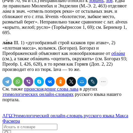
(РФВ 70, 94 и сл.) неправильно относил к
лови́ть
,
лов
. Едва
ли правильно Мюленбах и Эндзелин (М.-Э. 2, 463) отделяют
ла́ва
в знач. «отмель поперек реки» от остальных знач. и
сближают его с лтш. lèvenis «болотистое, зыбкое место,
размытый берег». Неправильно также сравнение с лат. alveus
«корыто, желоб; русло» (Торбьёрнссон 1, 69); см. Бернекер 1,
695.
ла́ва
III. 1) «дугообразный строй казаков при атаке», 2)
«плотная масса», колымск. (Богораз). Богораз и
Преображенский объясняют как новообразование от
обла́ва
(см.), а также
обла́вить
«оцепить, окружить» (см. Богораз 93;
Преобр. I, 426, 628), в то время как Горяев (Доп. 2, 22)
производит его из тюрк. lava — то же.
См. также
происхождение слова лава
в других
этимологических онлайн-словарях
русского языка нашего
портала.
ΛΓΩ
Этимологический онлайн-словарь русского языка Макса
Фасмера