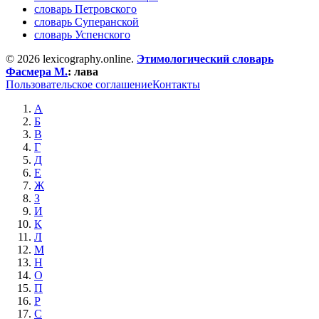
словарь Петровского
словарь Суперанской
словарь Успенского
© 2026 lexicography.online.
Этимологический словарь
Фасмера М.
:
лава
Пользовательское соглашение
Контакты
А
Б
В
Г
Д
Е
Ж
З
И
К
Л
М
Н
О
П
Р
С