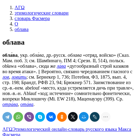
ΛΓΩ
этимологические словари
словарь Фасмера
О
облава
облава
обла́ва
, укр.
обла́ва
, др.-русск.
облава
«отряд, войско» (Сказ.
Мам. поб. 3; см. Шамбинаго, ПМ 4; Срезн. II, 514), польск.
оbłаwа «облава», сюда же
ла́ва
«дугообразный строй казаков
во время атаки». || Вероятно, связано чередованием гласного с
лов
,
лови́ть
; см. Бернекер 1, 736; Потебня, ФЗ, 1875, вып. 4,
стр. 198; Брандт, РФВ 23, 94; Брюкнер 571. Заимствование из
ср.-в.-нем. аbеlоuf «место, куда устремляется дичь при травле»,
нов.-в.-н. Ablauf «ход; истечение» сомнительно фонетически,
вопреки Миклошичу (Мi. ЕW 218), Маценауэру (399). Ср.
отра́ва
,
ота́ва
.
ΛΓΩ
Этимологический онлайн-словарь русского языка Макса
Фасмера