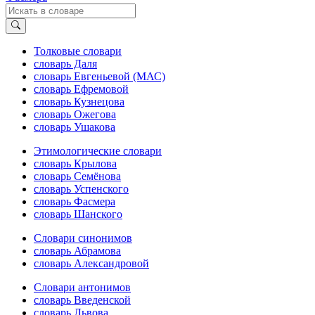
Толковые словари
словарь Даля
словарь Евгеньевой (МАС)
словарь Ефремовой
словарь Кузнецова
словарь Ожегова
словарь Ушакова
Этимологические словари
словарь Крылова
словарь Семёнова
словарь Успенского
словарь Фасмера
словарь Шанского
Словари синонимов
словарь Абрамова
словарь Александровой
Словари антонимов
словарь Введенской
словарь Львова