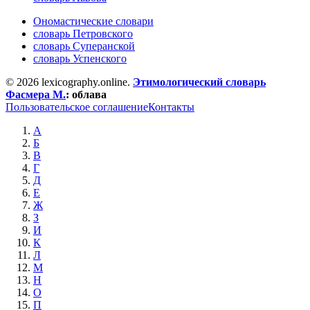
Ономастические словари
словарь Петровского
словарь Суперанской
словарь Успенского
© 2026 lexicography.online.
Этимологический словарь
Фасмера М.
:
облава
Пользовательское соглашение
Контакты
А
Б
В
Г
Д
Е
Ж
З
И
К
Л
М
Н
О
П