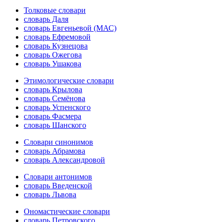
Толковые словари
словарь Даля
словарь Евгеньевой (МАС)
словарь Ефремовой
словарь Кузнецова
словарь Ожегова
словарь Ушакова
Этимологические словари
словарь Крылова
словарь Семёнова
словарь Успенского
словарь Фасмера
словарь Шанского
Словари синонимов
словарь Абрамова
словарь Александровой
Словари антонимов
словарь Введенской
словарь Львова
Ономастические словари
словарь Петровского