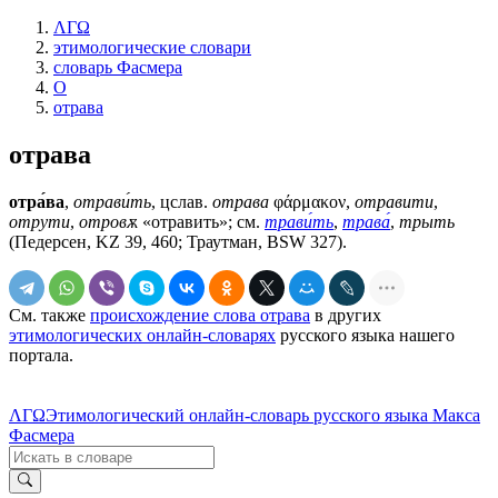
ΛΓΩ
этимологические словари
словарь Фасмера
О
отрава
отрава
отра́ва
,
отрави́ть
, цслав.
отрава
φάρμακον,
отравити
,
отрути
,
отровѫ
«отравить»; см.
трави́ть
,
трава́
,
трыть
(Педерсен, KZ 39, 460; Траутман, ВSW 327).
См. также
происхождение слова отрава
в других
этимологических онлайн-словарях
русского языка нашего
портала.
ΛΓΩ
Этимологический онлайн-словарь русского языка Макса
Фасмера