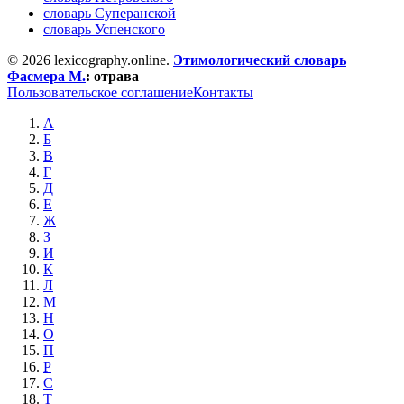
словарь Суперанской
словарь Успенского
© 2026 lexicography.online.
Этимологический словарь
Фасмера М.
:
отрава
Пользовательское соглашение
Контакты
А
Б
В
Г
Д
Е
Ж
З
И
К
Л
М
Н
О
П
Р
С
Т