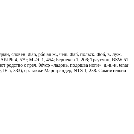
дла̏н, словен. dlȃn, pódlan ж., чеш. dlaň, польск. dłoń, в.-луж.
, AfslPh 4, 579; М.-Э. 1, 454; Бернекер 1, 208; Траутман, ВSW 51.
т родство с греч. θέναρ «ладонь, подошва ноги», д.-в.-н. tеnаr
 IF 5, 333); ср. также Марстрандер, NТS 1, 238. Сомнительна