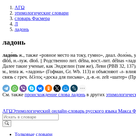
ΛΓΩ
этимологические словари
словарь Фасмера
Л
ладонь
ладонь
ладо́нь
ж., также «ровное место на току, гумно», диал.
доло́нь
, 
dłóń, н.-луж. dłoń. || Родственно лит. délna, вост.-лит. délnas «
Далее такие ученые, как Эндзелин (там же), Леви (РВВ 32, 137
м., tenra ж. «ладонь» (Гофман, Gr. Wb. 113) и объясняют
-л-
влиян
связь с греч. δέλτος «доска для письма», д.-в.-н. zelt «шатер» (П
См. также
происхождение слова ладонь
в других
этимологичес
ΛΓΩ
Этимологический онлайн-словарь русского языка Макса 
Толковые словари