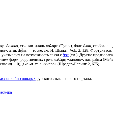
укр.
доло́ня
, ст.-слав.
длань
παλάμη (Супр.), болг.
длан
, сербохорв. 
ладонь», лтш. dęl̃nа — то же; см. И. Шмидт, Vok. 2, 128; Фортунатов
), указывают на возможность связи с
дол
(см.). Другие предполагаю
ием форм, родственных греч. παλάμη «ладонь», лат. раlmа (Мейе,
рельвиц 110), д.-в.-н. zala «число» (Шрадер-Неринг 2, 675).
ких онлайн-словарях
русского языка нашего портала.
Фасмера