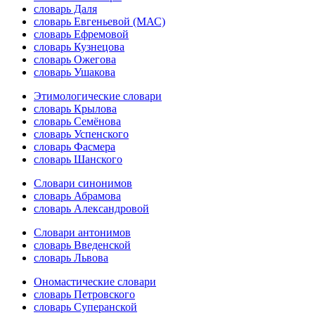
словарь Даля
словарь Евгеньевой (МАС)
словарь Ефремовой
словарь Кузнецова
словарь Ожегова
словарь Ушакова
Этимологические словари
словарь Крылова
словарь Семёнова
словарь Успенского
словарь Фасмера
словарь Шанского
Словари синонимов
словарь Абрамова
словарь Александровой
Словари антонимов
словарь Введенской
словарь Львова
Ономастические словари
словарь Петровского
словарь Суперанской