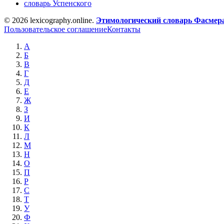
словарь Успенского
© 2026 lexicography.online.
Этимологический словарь Фасмер
Пользовательское соглашение
Контакты
А
Б
В
Г
Д
Е
Ж
З
И
К
Л
М
Н
О
П
Р
С
Т
У
Ф