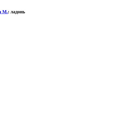
а М.
:
ладонь