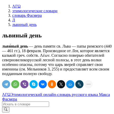
ΛΓΩ
этимологические словари
словарь Фасмера
Л
львиный день
львиный день
льви́ный день
— день памяти св. Льва — папы римского (440
— 461 гг.), 18 февраля. Производное от
Лев
, которое является
калькой греч. собств. Λέων. Согласно поверью обитателей
северновеликорусской лесной полосы, в этот день волки
особенно опасны, потому что царь зверей справляет свои
именины (см. Мельников 3, 255) и предоставляет всем своим
подданным полную свободу.
ΛΓΩ
Этимологический онлайн-словарь русского языка Макса
Фасмера