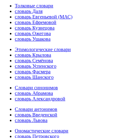
Толковые словари
словарь Даля
словарь Евгеньевой (МАС)
словарь Ефремовой
словарь Кузнецова
словарь Ожегова
словарь Ушакова
Этимологические словари
словарь Крылова
словарь Семёнова
словарь Успенского
словарь Фасмера
словарь Шанского
Словари синонимов
словарь Абрамова
словарь Александровой
Словари антонимов
словарь Введенской
словарь Львова
Ономастические словари
словарь Петровского