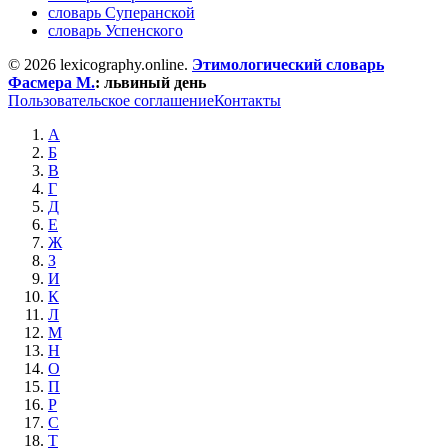
словарь Суперанской
словарь Успенского
© 2026 lexicography.online.
Этимологический словарь
Фасмера М.
:
львиный день
Пользовательское соглашение
Контакты
А
Б
В
Г
Д
Е
Ж
З
И
К
Л
М
Н
О
П
Р
С
Т