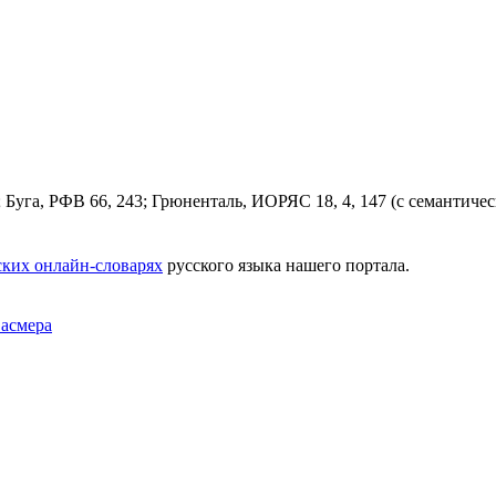
2; Буга, РФВ 66, 243; Грюненталь, ИОРЯС 18, 4, 147 (с семантич
ких онлайн-словарях
русского языка нашего портала.
Фасмера