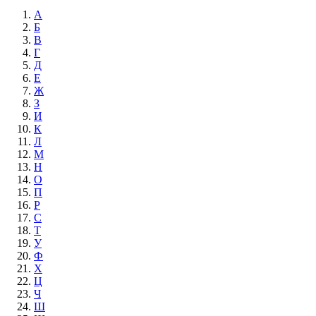
А
Б
В
Г
Д
Е
Ж
З
И
К
Л
М
Н
О
П
Р
С
Т
У
Ф
Х
Ц
Ч
Ш