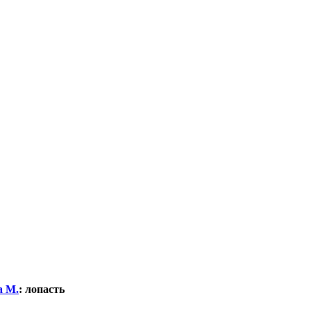
а М.
:
лопасть