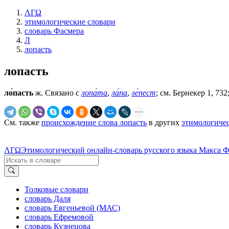
ΛΓΩ
этимологические словари
словарь Фасмера
Л
лопасть
лопасть
ло́пасть
ж. Связано с
лопа́та
,
ла́па
,
ле́пест
; см. Бернекер 1, 73
См. также
происхождение слова лопасть
в других
этимологичес
ΛΓΩ
Этимологический онлайн-словарь русского языка Макса 
Толковые словари
словарь Даля
словарь Евгеньевой (МАС)
словарь Ефремовой
словарь Кузнецова