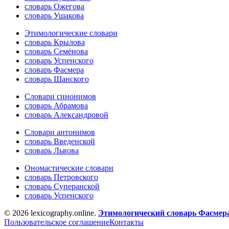
словарь Ожегова
словарь Ушакова
Этимологические словари
словарь Крылова
словарь Семёнова
словарь Успенского
словарь Фасмера
словарь Шанского
Словари синонимов
словарь Абрамова
словарь Александровой
Словари антонимов
словарь Введенской
словарь Львова
Ономастические словари
словарь Петровского
словарь Суперанской
словарь Успенского
© 2026 lexicography.online.
Этимологический словарь Фасмер
Пользовательское соглашение
Контакты