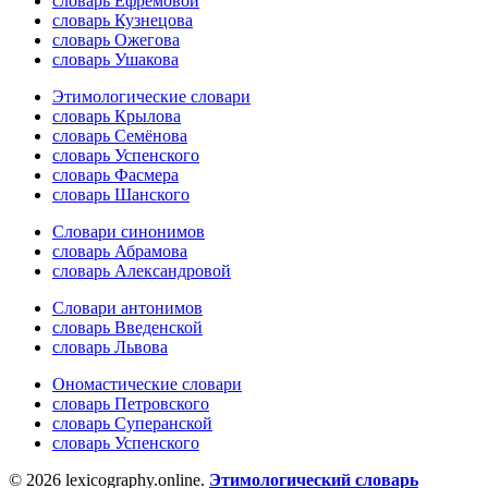
словарь Ефремовой
словарь Кузнецова
словарь Ожегова
словарь Ушакова
Этимологические словари
словарь Крылова
словарь Семёнова
словарь Успенского
словарь Фасмера
словарь Шанского
Словари синонимов
словарь Абрамова
словарь Александровой
Словари антонимов
словарь Введенской
словарь Львова
Ономастические словари
словарь Петровского
словарь Суперанской
словарь Успенского
© 2026 lexicography.online.
Этимологический словарь