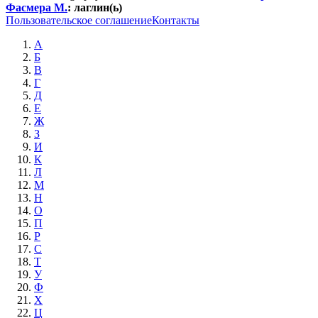
Фасмера М.
:
лаглин(ь)
Пользовательское соглашение
Контакты
А
Б
В
Г
Д
Е
Ж
З
И
К
Л
М
Н
О
П
Р
С
Т
У
Ф
Х
Ц