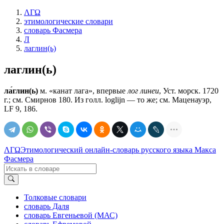
ΛΓΩ
этимологические словари
словарь Фасмера
Л
лаглин(ь)
лаглин(ь)
ла́глин(ь)
м. «канат лага», впервые
лог линеи
, Уст. морск. 1720
г.; см. Смирнов 180. Из голл. loglijn — то же; см. Маценауэр,
LF 9, 186.
ΛΓΩ
Этимологический онлайн-словарь русского языка Макса
Фасмера
Толковые словари
словарь Даля
словарь Евгеньевой (МАС)