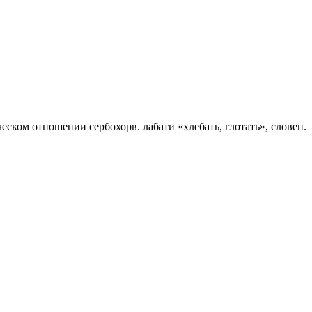
еском отношении сербохорв. ла̏бати «хлебать, глотать», словен.