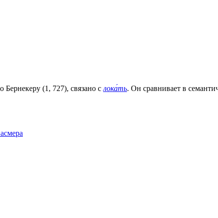
 Бернекеру (1, 727), связано с
лока́ть
. Он сравнивает в семантич
Фасмера