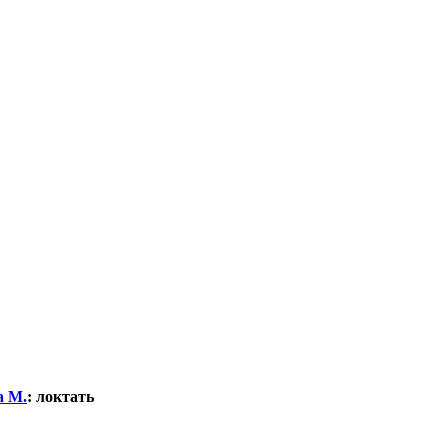
а М.
:
локтать