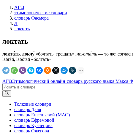
ΛΓΩ
этимологические словари
словарь Фасмера
Л
локтать
локтать
локта́ть, локчу́
«болтать, трещать»,
локота́ть
— то же; согласно
labráti, labȏtati «болтать».
ΛΓΩ
Этимологический онлайн-словарь русского языка Макса 
Толковые словари
словарь Даля
словарь Евгеньевой (МАС)
словарь Ефремовой
словарь Кузнецова
словарь Ожегова