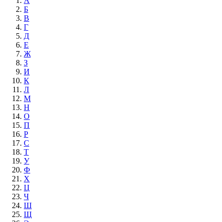
А
Б
В
Г
Д
Е
Ж
З
И
К
Л
М
Н
О
П
Р
С
Т
У
Ф
Х
Ц
Ч
Ш
Щ