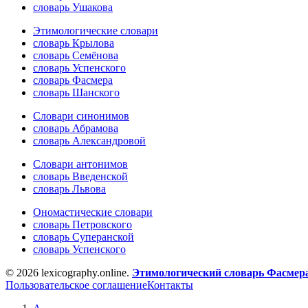
словарь Ушакова
Этимологические словари
словарь Крылова
словарь Семёнова
словарь Успенского
словарь Фасмера
словарь Шанского
Словари синонимов
словарь Абрамова
словарь Александровой
Словари антонимов
словарь Введенской
словарь Львова
Ономастические словари
словарь Петровского
словарь Суперанской
словарь Успенского
© 2026 lexicography.online.
Этимологический словарь Фасмер
Пользовательское соглашение
Контакты