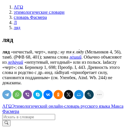
ΛΓΩ
этимологические словари
словарь Фасмера
Л
ляд
ляд
ляд
«нечистый, черт», напр.:
ну тя к ля́ду
(Мельников 4, 56),
тамб. (РФВ 68, 401); замена слова
ле́ший
. Обычно объясняют
из
леда́чий
«непутевый, негодный» или из польск. lаdасzу
«черт»; см. Бернекер 1, 698; Преобр. I, 443. Древность этого
слова и родство с др.-инд. rádhyati «приобретает силу,
становится подданным» (см. Уленбек, Aind. Wb. 244) не
доказаны.
ΛΓΩ
Этимологический онлайн-словарь русского языка Макса
Фасмера