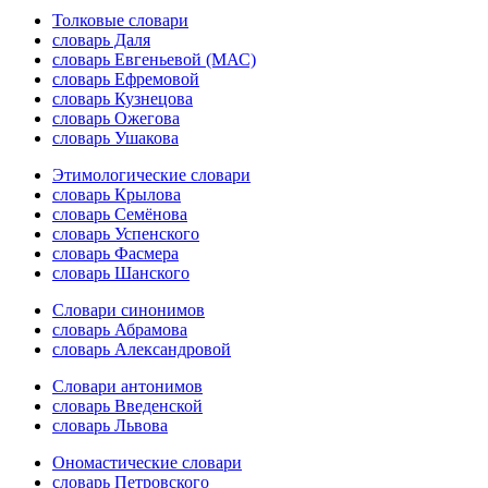
Толковые словари
словарь Даля
словарь Евгеньевой (МАС)
словарь Ефремовой
словарь Кузнецова
словарь Ожегова
словарь Ушакова
Этимологические словари
словарь Крылова
словарь Семёнова
словарь Успенского
словарь Фасмера
словарь Шанского
Словари синонимов
словарь Абрамова
словарь Александровой
Словари антонимов
словарь Введенской
словарь Львова
Ономастические словари
словарь Петровского