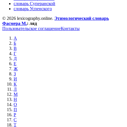
словарь Суперанской
словарь Успенского
© 2026 lexicography.online.
Этимологический словарь
Фасмера М.
:
ляд
Пользовательское соглашение
Контакты
А
Б
В
Г
Д
Е
Ж
З
И
К
Л
М
Н
О
П
Р
С
Т