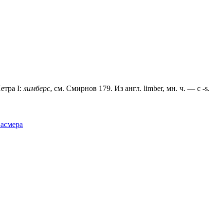
етра I:
лимберс
, см. Смирнов 179. Из англ. limber, мн. ч. — с -s.
Фасмера