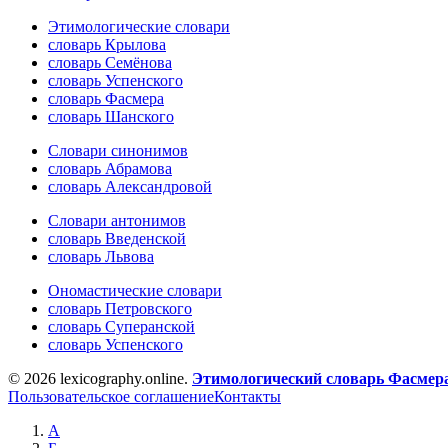
Этимологические словари
словарь Крылова
словарь Семёнова
словарь Успенского
словарь Фасмера
словарь Шанского
Словари синонимов
словарь Абрамова
словарь Александровой
Словари антонимов
словарь Введенской
словарь Львова
Ономастические словари
словарь Петровского
словарь Суперанской
словарь Успенского
© 2026 lexicography.online.
Этимологический словарь Фасмер
Пользовательское соглашение
Контакты
А