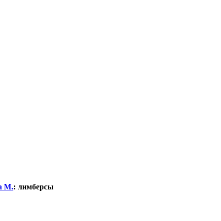
а М.
:
лимберсы