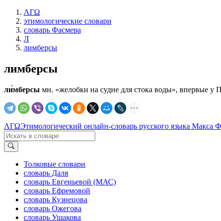
ΛΓΩ
этимологические словари
словарь Фасмера
Л
лимберсы
лимберсы
ли́мберсы
мн. «желобки на судне для стока воды», впервые у П
ΛΓΩ
Этимологический онлайн-словарь русского языка Макса 
Толковые словари
словарь Даля
словарь Евгеньевой (МАС)
словарь Ефремовой
словарь Кузнецова
словарь Ожегова
словарь Ушакова