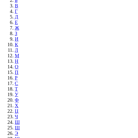
Б
В
Г
Д
Е
Ж
З
И
К
Л
М
Н
О
П
Р
С
Т
У
Ф
Х
Ц
Ч
Ш
Щ
Э