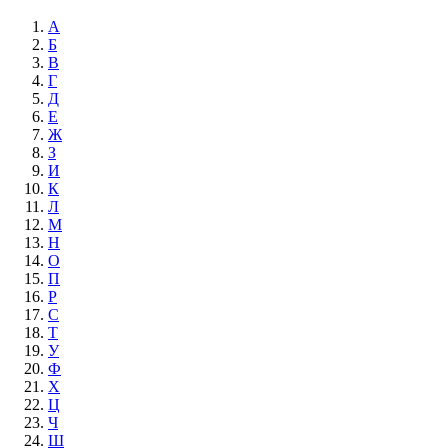
А
Б
В
Г
Д
Е
Ж
З
И
К
Л
М
Н
О
П
Р
С
Т
У
Ф
Х
Ц
Ч
Ш