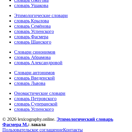
словарь Ожегова
словарь Ушакова
Этимологические словари
словарь Крылова
словарь Семёнова
словарь Успенского
словарь Фасмера
словарь Шанского
Словари синонимов
словарь Абрамова
словарь Александровой
Словари антонимов
словарь Введенской
словарь Львова
Ономастические словари
словарь Петровского
словарь Суперанской
словарь Успенского
© 2026 lexicography.online.
Этимологический словарь
Фасмера М.
:
лакала
Пользовательское соглашение
Контакты