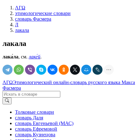
ΛΓΩ
этимологические словари
словарь Фасмера
Л
лакала
лакала
лака́ла
, см.
лаке́й
.
ΛΓΩ
Этимологический онлайн-словарь русского языка Макса
Фасмера
Толковые словари
словарь Даля
словарь Евгеньевой (МАС)
словарь Ефремовой
словарь Кузнецова