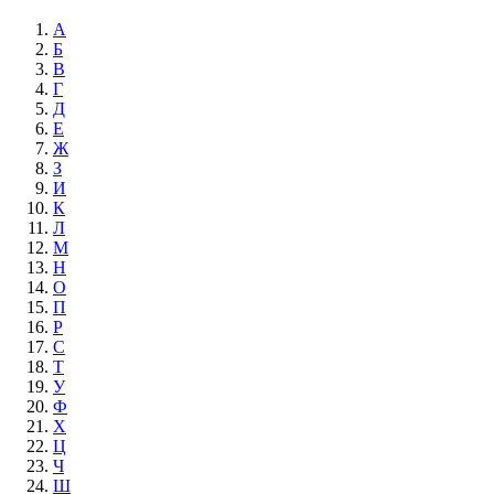
А
Б
В
Г
Д
Е
Ж
З
И
К
Л
М
Н
О
П
Р
С
Т
У
Ф
Х
Ц
Ч
Ш