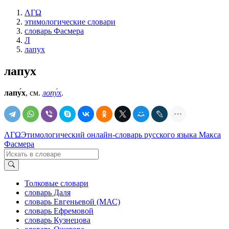
ΛΓΩ
этимологические словари
словарь Фасмера
Л
лапух
лапух
лапу́х
, см.
лопу́х
.
ΛΓΩ
Этимологический онлайн-словарь русского языка Макса
Фасмера
Толковые словари
словарь Даля
словарь Евгеньевой (МАС)
словарь Ефремовой
словарь Кузнецова