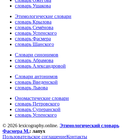
словарь Ожегова
словарь Ушакова
Этимологические словари
словарь Крылова
словарь Семёнова
словарь Успенского
словарь Фасмера
словарь Шанского
Словари синонимов
словарь Абрамова
словарь Александровой
Словари антонимов
словарь Введенской
словарь Львова
Ономастические словари
словарь Петровского
словарь Суперанской
словарь Успенского
© 2026 lexicography.online.
Этимологический словарь
Фасмера М.
:
лапух
Пользовательское соглашение
Контакты