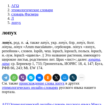
ΛΓΩ
этимологические словари
словарь Фасмера
Л
лопух
лопух
лопу́х
, род. п.
-а́
, также
лапу́х
, укр.
лопу́х
, блр.
лопу́х
, болг.
ло́пуш
,
ло́пух
«Arum maculatum», сербохорв. ло̀пух «лопух,
репейник», словен. lopúh, чеш. lорuсh, lороuсh, польск. łорuсh,
н.-луж. łорuсh «щавель». || Это название растения, имеющего
широкие листья, родственно лит. lãраs «лист»; далее:
лопа́та
,
ла́па
; ср. Бернекер 1, 733; Грюненталь, ИОРЯС 18, 4, 147; Буга,
РФВ 66, 243; Мi. ЕW 174.
См. также
происхождение слова лопух
в других
этимологических онлайн-словарях
русского языка нашего
портала.
ΛΓΩ
Этимологический онлайн-словарь русского языка Макса