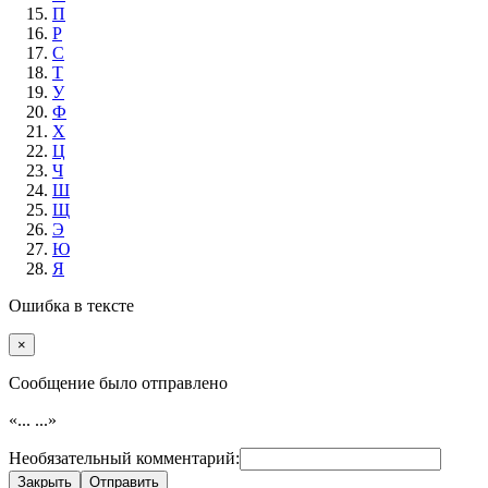
П
Р
С
Т
У
Ф
Х
Ц
Ч
Ш
Щ
Э
Ю
Я
Ошибка в тексте
×
Cообщение было отправлено
«...
...»
Необязательный комментарий:
Закрыть
Отправить