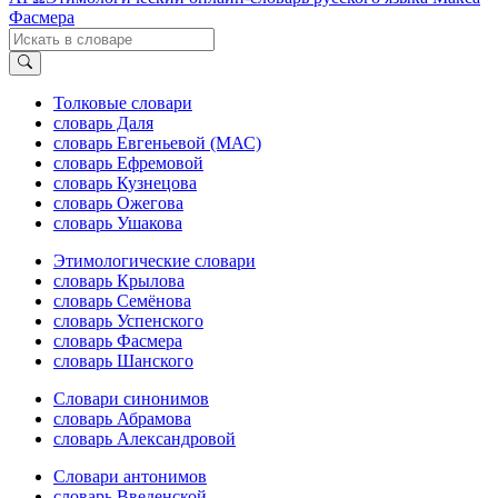
Фасмера
Толковые словари
словарь Даля
словарь Евгеньевой (МАС)
словарь Ефремовой
словарь Кузнецова
словарь Ожегова
словарь Ушакова
Этимологические словари
словарь Крылова
словарь Семёнова
словарь Успенского
словарь Фасмера
словарь Шанского
Словари синонимов
словарь Абрамова
словарь Александровой
Словари антонимов
словарь Введенской