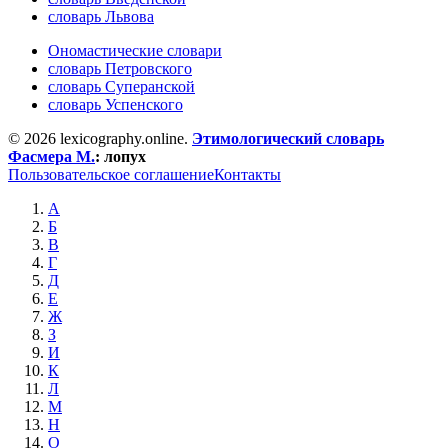
словарь Львова
Ономастические словари
словарь Петровского
словарь Суперанской
словарь Успенского
© 2026 lexicography.online.
Этимологический словарь
Фасмера М.
:
лопух
Пользовательское соглашение
Контакты
А
Б
В
Г
Д
Е
Ж
З
И
К
Л
М
Н
О