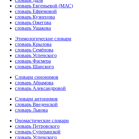
словарь Даля
словарь Евгеньевой (МАС)
словарь Ефремовой
словарь Кузнецова
словарь Ожегова
словарь Ушакова
Этимологические словари
словарь Крылова
словарь Семёнова
словарь Успенского
словарь Фасмера
словарь Шанского
Словари синонимов
словарь Абрамова
словарь Александровой
Словари антонимов
словарь Введенской
словарь Львова
Ономастические словари
словарь Петровского
словарь Суперанской
словарь Успенского