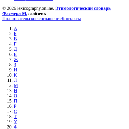
© 2026 lexicography.online.
Этимологический словарь
Фасмера М.
:
лабзень
Пользовательское соглашение
Контакты
А
Б
В
Г
Д
Е
Ж
З
И
К
Л
М
Н
О
П
Р
С
Т
У
Ф