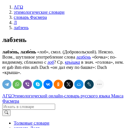
ΛΓΩ
этимологические словари
словарь Фасмера
Л
лабзень
лабзень
лабзе́нь, лазбе́нь
«лоб», смол. (Добровольский). Неясно.
Возм., шутливое употребление слова
лазбе́нь
«бочка»; по-
видимому, сближено с
лоб
? Ср.
кры́шка
в знач. «голова», нем.
еr gаb ihm eins aufs Dасh «он дал ему по башке»: Dасh
«крыша».
ΛΓΩ
Этимологический онлайн-словарь русского языка Макса
Фасмера
Толковые словари