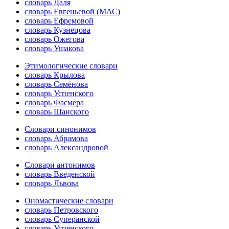
словарь Даля
словарь Евгеньевой (МАС)
словарь Ефремовой
словарь Кузнецова
словарь Ожегова
словарь Ушакова
Этимологические словари
словарь Крылова
словарь Семёнова
словарь Успенского
словарь Фасмера
словарь Шанского
Словари синонимов
словарь Абрамова
словарь Александровой
Словари антонимов
словарь Введенской
словарь Львова
Ономастические словари
словарь Петровского
словарь Суперанской
словарь Успенского