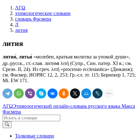
ΛΓΩ
этимологические словари
словарь Фасмера
Л
лития
лития
лития́, литья́
«молебен, краткая молитва за упокой души»,
др.-русск., ст.-слав.
литиꙗ
λιτή (Супр., Син. патер. ХI в.; см.
Срезн. II, 24). Из греч. λιτή «рrосеssiо ессlеsiаstiса» (Дюканж);
см. Фасмер, ИОРЯС 12, 2, 253; Гр.-сл. эт. 115; Бернекер 1, 725;
Мi. ЕW 171.
ΛΓΩ
Этимологический онлайн-словарь русского языка Макса
Фасмера
Толковые словари