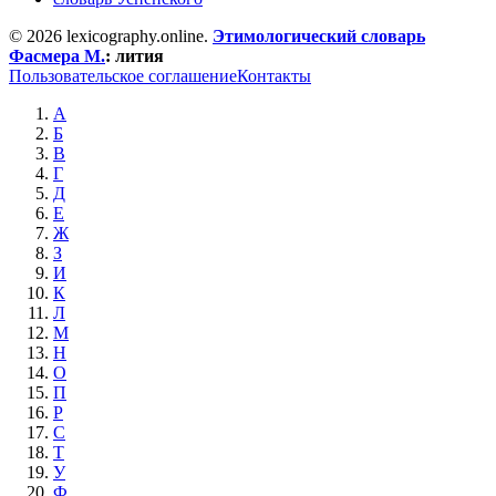
© 2026 lexicography.online.
Этимологический словарь
Фасмера М.
:
лития
Пользовательское соглашение
Контакты
А
Б
В
Г
Д
Е
Ж
З
И
К
Л
М
Н
О
П
Р
С
Т
У
Ф