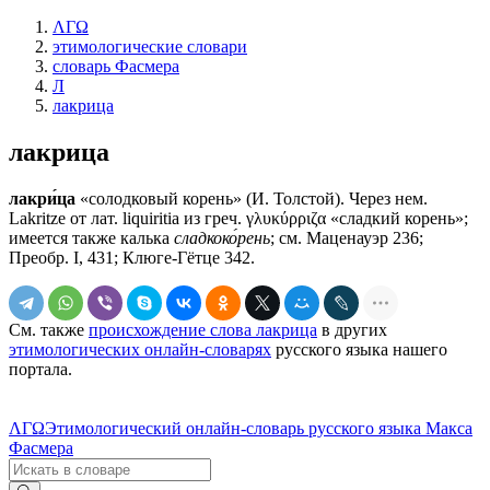
ΛΓΩ
этимологические словари
словарь Фасмера
Л
лакрица
лакрица
лакри́ца
«солодковый корень» (И. Толстой). Через нем.
Lakritze от лат. liquiritiа из греч. γλυκύρριζα «сладкий корень»;
имеется также калька
сладкоко́рень
; см. Маценауэр 236;
Преобр. I, 431; Клюге-Гётце 342.
См. также
происхождение слова лакрица
в других
этимологических онлайн-словарях
русского языка нашего
портала.
ΛΓΩ
Этимологический онлайн-словарь русского языка Макса
Фасмера