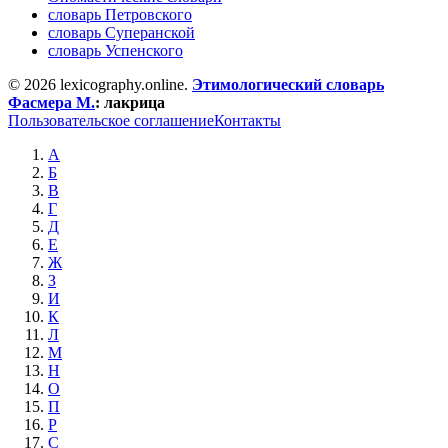
словарь Петровского
словарь Суперанской
словарь Успенского
© 2026 lexicography.online.
Этимологический словарь
Фасмера М.
:
лакрица
Пользовательское соглашение
Контакты
А
Б
В
Г
Д
Е
Ж
З
И
К
Л
М
Н
О
П
Р
С