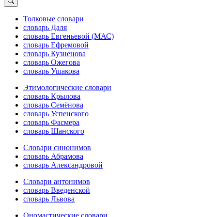
Толковые словари
словарь Даля
словарь Евгеньевой (МАС)
словарь Ефремовой
словарь Кузнецова
словарь Ожегова
словарь Ушакова
Этимологические словари
словарь Крылова
словарь Семёнова
словарь Успенского
словарь Фасмера
словарь Шанского
Словари синонимов
словарь Абрамова
словарь Александровой
Словари антонимов
словарь Введенской
словарь Львова
Ономастические словари