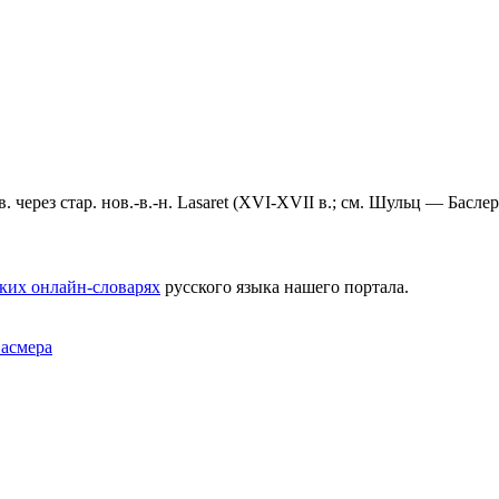
. через стар. нов.-в.-н. Lаsаrеt (XVI-XVII в.; см. Шульц — Баслер 2
ких онлайн-словарях
русского языка нашего портала.
Фасмера