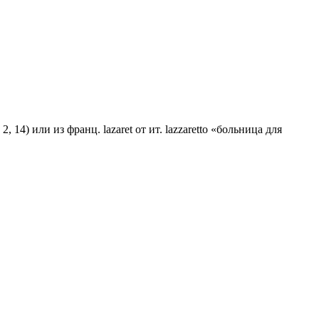
, 14) или из франц. lаzаrеt от ит. lazzaretto «больница для