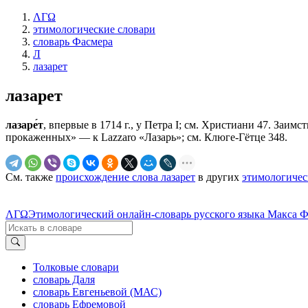
ΛΓΩ
этимологические словари
словарь Фасмера
Л
лазарет
лазарет
лазаре́т
, впервые в 1714 г., у Петра I; см. Христиани 47. Заимств
прокаженных» — к Lazzaro «Лазарь»; см. Клюге-Гётце 348.
См. также
происхождение слова лазарет
в других
этимологичес
ΛΓΩ
Этимологический онлайн-словарь русского языка Макса 
Толковые словари
словарь Даля
словарь Евгеньевой (МАС)
словарь Ефремовой