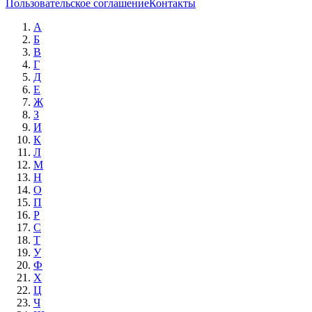
Пользовательское соглашение
Контакты
А
Б
В
Г
Д
Е
Ж
З
И
К
Л
М
Н
О
П
Р
С
Т
У
Ф
Х
Ц
Ч