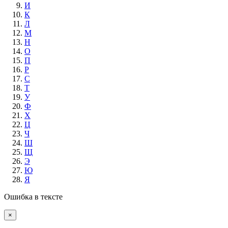
И
К
Л
М
Н
О
П
Р
С
Т
У
Ф
Х
Ц
Ч
Ш
Щ
Э
Ю
Я
Ошибка в тексте
×