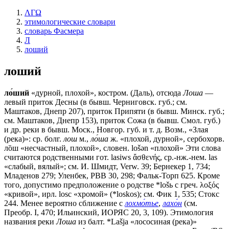
ΛΓΩ
этимологические словари
словарь Фасмера
Л
лоший
лоший
ло́ший
«дурной, плохой», костром. (Даль), отсюда
Лоша
—
левый приток Десны (в бывш. Черниговск. губ.; см.
Маштаков, Днепр 207), приток Припяти (в бывш. Минск. губ.;
см. Маштаков, Днепр 153), приток Сожа (в бывш. Смол. губ.)
и др. реки в бывш. Моск., Новгор. губ. и т. д. Возм., «Злая
(река)»: ср. болг.
лош
м.,
ло́ша
ж. «плохой, дурной», сербохорв.
лȍш «несчастный, плохой», словен. lоšǝn «плохой» Эти слова
считаются родственными гот. lasiws ἄσθενής, ср.-нж.-нем. lаs
«слабый, вялый»; см. И. Шмидт, Verw. 39; Бернекер 1, 734;
Младенов 279; Уленбек, РВВ 30, 298; Фальк-Торп 625. Кроме
того, допустимо предположение о родстве *lоšь с греч. λοξός
«кривой», ирл. losc «хромой» (*loskos); см. Фик 1, 535; Стокс
244. Менее вероятно сближение с
лохмо́тье
,
лахо́н
(см.
Преобр. I, 470; Ильинский, ИОРЯС 20, 3, 109). Этимология
названия реки
Лоша
из балт. *Lašja «лососиная (река)»