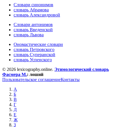
Словари синонимов
словарь Абрамова
словарь Александровой
Словари антонимов
словарь Введенской
словарь Львова
Ономастические словари
словарь Петровского
словарь Суперанской
словарь Успенского
© 2026 lexicography.online.
Этимологический словарь
Фасмера М.
:
лоший
Пользовательское соглашение
Контакты
А
Б
В
Г
Д
Е
Ж
З