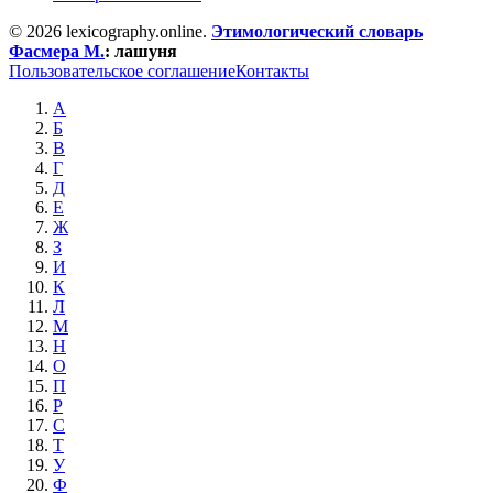
© 2026 lexicography.online.
Этимологический словарь
Фасмера М.
:
лашуня
Пользовательское соглашение
Контакты
А
Б
В
Г
Д
Е
Ж
З
И
К
Л
М
Н
О
П
Р
С
Т
У
Ф