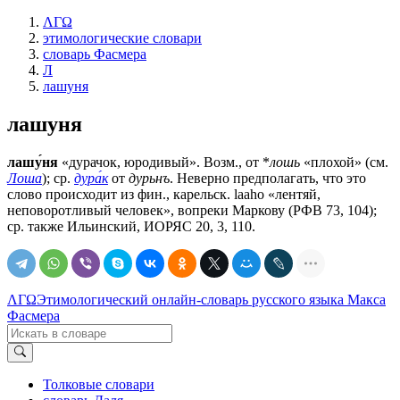
ΛΓΩ
этимологические словари
словарь Фасмера
Л
лашуня
лашуня
лашу́ня
«дурачок, юродивый». Возм., от *
лошь
«плохой» (см.
Лоша
); ср.
дура́к
от
дурьнъ
. Неверно предполагать, что это
слово происходит из фин., карельск. lааhо «лентяй,
неповоротливый человек», вопреки Маркову (РФВ 73, 104);
ср. также Ильинский, ИОРЯС 20, 3, 110.
ΛΓΩ
Этимологический онлайн-словарь русского языка Макса
Фасмера
Толковые словари