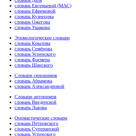
словарь Даля
словарь Евгеньевой (МАС)
словарь Ефремовой
словарь Кузнецова
словарь Ожегова
словарь Ушакова
Этимологические словари
словарь Крылова
словарь Семёнова
словарь Успенского
словарь Фасмера
словарь Шанского
Словари синонимов
словарь Абрамова
словарь Александровой
Словари антонимов
словарь Введенской
словарь Львова
Ономастические словари
словарь Петровского
словарь Суперанской
словарь Успенского