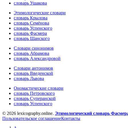
словарь Ушакова
Этимологические словари
словарь Крылова
словарь Семёнова
словарь Успенского
словарь Фасмера
словарь Шанского
Словари синонимов
словарь Абрамова
словарь Александровой
Словари антонимов
словарь Введенской
словарь Львова
Ономастические словари
словарь Петровского
словарь Суперанской
словарь Успенского
© 2026 lexicography.online.
Этимологический словарь Фасмер
Пользовательское соглашение
Контакты