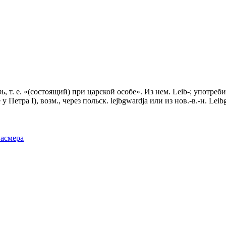
рь
, т. е. «(состоящий) при царской особе». Из нем. Leib-; употре
у Петра I), возм., через польск. lejbgwardja или из нов.-в.-н. L
Фасмера