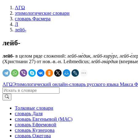
ΛΓΩ
этимологические словари
словарь Фасмера
Л
лейб-
лейб-
лейб-
в целом ряде сложений:
лейб-ме́дик
,
лейб-хиру́рг
,
лейб-е́ге
(Христиани 27) от нов.-в.-н. Leibmedicus;
лейб-гва́рдия
(впервые 
ΛΓΩ
Этимологический онлайн-словарь русского языка Макса 
Толковые словари
словарь Даля
словарь Евгеньевой (МАС)
словарь Ефремовой
словарь Кузнецова
словарь Ожегова