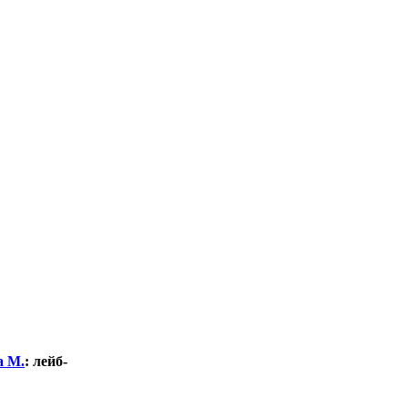
а М.
:
лейб-