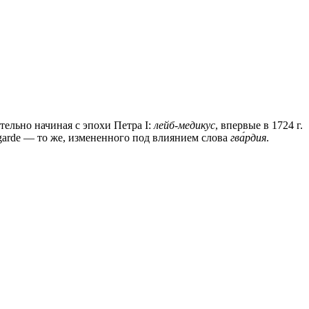
бительно начиная с эпохи Петра I:
лейб-медикус
, впервые в 1724 г.
eibgarde — то же, измененного под влиянием слова
гва́рдия
.