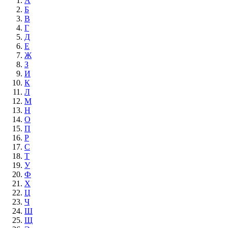
А
Б
В
Г
Д
Е
Ж
З
И
К
Л
М
Н
О
П
Р
С
Т
У
Ф
Х
Ц
Ч
Ш
Щ