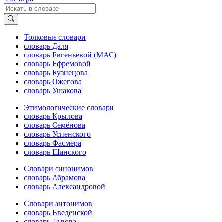
Толковые словари
словарь Даля
словарь Евгеньевой (МАС)
словарь Ефремовой
словарь Кузнецова
словарь Ожегова
словарь Ушакова
Этимологические словари
словарь Крылова
словарь Семёнова
словарь Успенского
словарь Фасмера
словарь Шанского
Словари синонимов
словарь Абрамова
словарь Александровой
Словари антонимов
словарь Введенской
словарь Львова