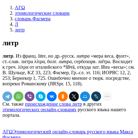
ΛΓΩ
этимологические словари
словарь Фасмера
Л
литр
литр
литр
. Из франц. litre, но др.-русск.
литра
«мера веса, фунт»,
ст.-слав.
литра
λίτρα, болг.
ли́тра
, сербохорв. ли̏тра. Восходит
к греч. λίτρα от италийского *līÞrā, откуда лат. lībrа «весы»; см.
В. Шульце, KZ 33, 223; Фасмер, Гр.-сл. эт. 116; ИОРЯС 12, 2,
253; Бернекер 1, 725. Ошибочно мнение о тюрк. посредстве,
вопреки Романскому (JIRSpr. 15, 118).
См. также
происхождение слова литр
в других
этимологических онлайн-словарях
русского языка нашего
портала.
ΛΓΩ
Этимологический онлайн-словарь русского языка Макса
Фасмера