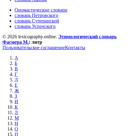
Ономастические словари
словарь Петровского
словарь Суперанской
словарь Успенского
© 2026 lexicography.online.
Этимологический словарь
Фасмера М.
:
литр
Пользовательское соглашение
Контакты
А
Б
В
Г
Д
Е
Ж
З
И
К
Л
М
Н
О
П