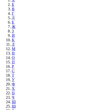
А
Б
В
Г
Д
Е
Ж
З
И
К
Л
М
Н
О
П
Р
С
Т
У
Ф
Х
Ц
Ч
Ш
Щ