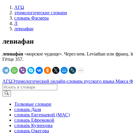
ΛΓΩ
этимологические словари
словарь Фасмера
Л
левиафан
левиафан
левиафа́н
«морское чудище». Через нем. Leviathan или франц. lév
Гётце 357.
ΛΓΩ
Этимологический онлайн-словарь русского языка Макса 
Толковые словари
словарь Даля
словарь Евгеньевой (МАС)
словарь Ефремовой
словарь Кузнецова
словарь Ожегова