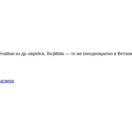
iathan из др.-еврейск. līwjāthān — то же (неоднократно в Ветхом 
Фасмера