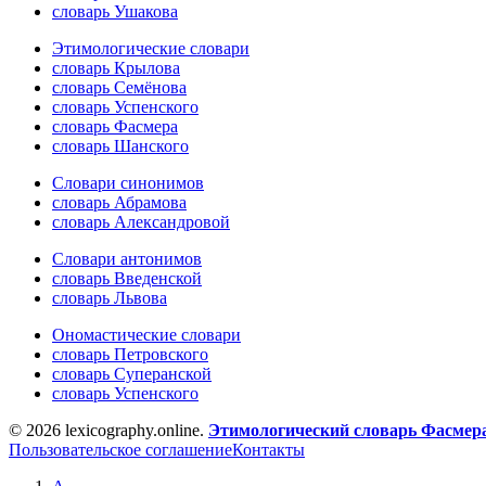
словарь Ушакова
Этимологические словари
словарь Крылова
словарь Семёнова
словарь Успенского
словарь Фасмера
словарь Шанского
Словари синонимов
словарь Абрамова
словарь Александровой
Словари антонимов
словарь Введенской
словарь Львова
Ономастические словари
словарь Петровского
словарь Суперанской
словарь Успенского
© 2026 lexicography.online.
Этимологический словарь Фасмер
Пользовательское соглашение
Контакты