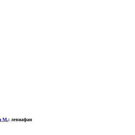
а М.
:
левиафан