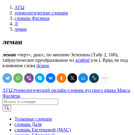
ΛΓΩ
этимологические словари
словарь Фасмера
Л
леман
леман
ле́ман
«черт», диал.; по мнению Зеленина (Табу 2, 100),
табуистическое преобразование из
ле́мбой
(см.). Вряд ли под
влиянием слова
де́мон
.
ΛΓΩ
Этимологический онлайн-словарь русского языка Макса
Фасмера
Толковые словари
словарь Даля
словарь Евгеньевой (МАС)