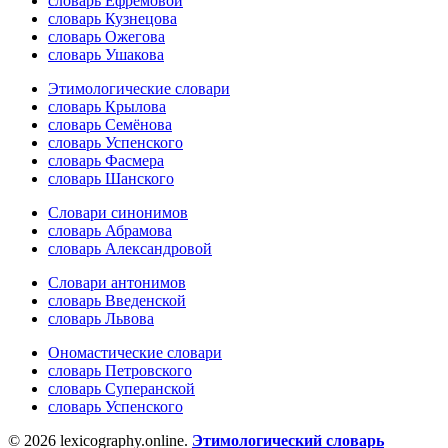
словарь Ефремовой
словарь Кузнецова
словарь Ожегова
словарь Ушакова
Этимологические словари
словарь Крылова
словарь Семёнова
словарь Успенского
словарь Фасмера
словарь Шанского
Словари синонимов
словарь Абрамова
словарь Александровой
Словари антонимов
словарь Введенской
словарь Львова
Ономастические словари
словарь Петровского
словарь Суперанской
словарь Успенского
© 2026 lexicography.online.
Этимологический словарь