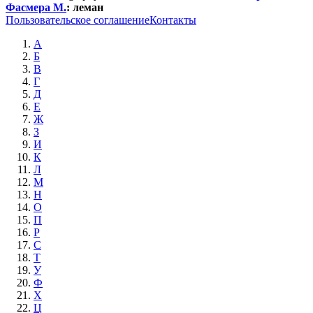
Фасмера М.
:
леман
Пользовательское соглашение
Контакты
А
Б
В
Г
Д
Е
Ж
З
И
К
Л
М
Н
О
П
Р
С
Т
У
Ф
Х
Ц