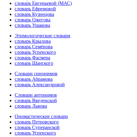
словарь Евгеньевой (МАС)
словарь Ефремовой
словарь Кузнецова
словарь Ожегова
словарь Ушакова
Этимологические словари
словарь Крылова
словарь Семёнова
словарь Успенского
словарь Фасмера
словарь Шанского
Словари синонимов
словарь Абрамова
словарь Александровой
Словари антонимов
словарь Введенской
словарь Львова
Ономастические словари
словарь Петровского
словарь Суперанской
словарь Успенского