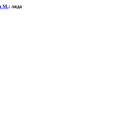
а М.
:
ляда