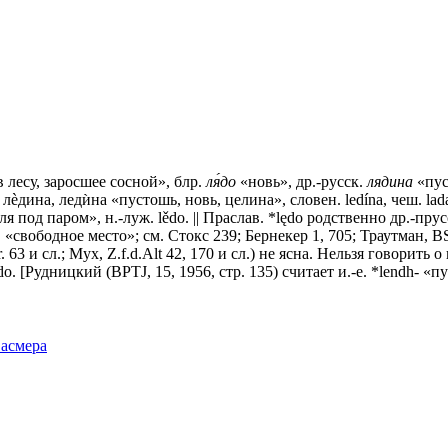
 лесу, заросшее сосной», блр.
ля́до
«новь», др.-русск.
лядина
«пус
лѐдина, ледѝна «пустошь, новь, целина», словен. ledína, чеш. l
мля под паром», н.-луж. lědo. || Праслав. *lędо родственно др.-п
 ж. «свободное место»; см. Стокс 239; Бернекер 1, 705; Траутман, В
 63 и сл.; Мух, Z.f.d.Alt 42, 170 и сл.) не ясна. Нельзя говорить
ǫdo. [Рудницкий (ВРТJ, 15, 1956, стр. 135) считает и.-е. *lendh
Фасмера