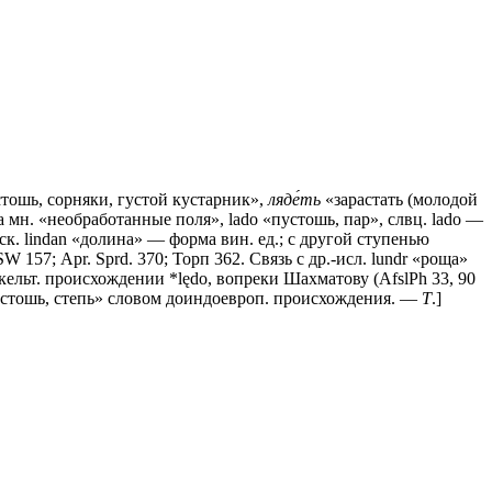
тошь, сорняки, густой кустарник»,
ляде́ть
«зарастать (молодой
ada мн. «необработанные поля», lado «пустошь, пар», слвц. lado —
русск. lindan «долина» — форма вин. ед.; с другой ступенью
SW 157; Арr. Sprd. 370; Торп 362. Связь с др.-исл. lundr «роща»
 о кельт. происхождении *lędo, вопреки Шахматову (AfslPh 33, 90
- «пустошь, степь» словом доиндоевроп. происхождения. —
Т
.]