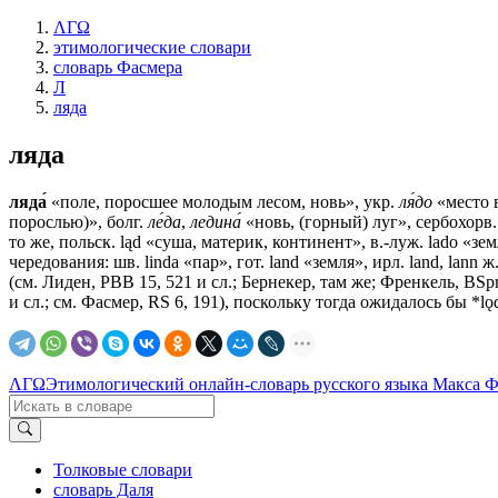
ΛΓΩ
этимологические словари
словарь Фасмера
Л
ляда
ляда
ляда́
«поле, поросшее молодым лесом, новь», укр.
ля́до
«место в
порослью)», болг.
ле́да
,
ледина́
«новь, (горный) луг», сербохорв. 
то же, польск. ląd «суша, материк, континент», в.-луж. lado «зе
чередования: шв. lindа «пар», гот. land «земля», ирл. land, lann
(см. Лиден, РВВ 15, 521 и сл.; Бернекер, там же; Френкель, ВSрr.
и сл.; см. Фасмер, RS 6, 191), поскольку тогда ожидалось бы *l
ΛΓΩ
Этимологический онлайн-словарь русского языка Макса 
Толковые словари
словарь Даля