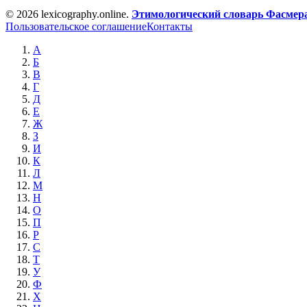
© 2026 lexicography.online.
Этимологический словарь Фасмер
Пользовательское соглашение
Контакты
А
Б
В
Г
Д
Е
Ж
З
И
К
Л
М
Н
О
П
Р
С
Т
У
Ф
Х