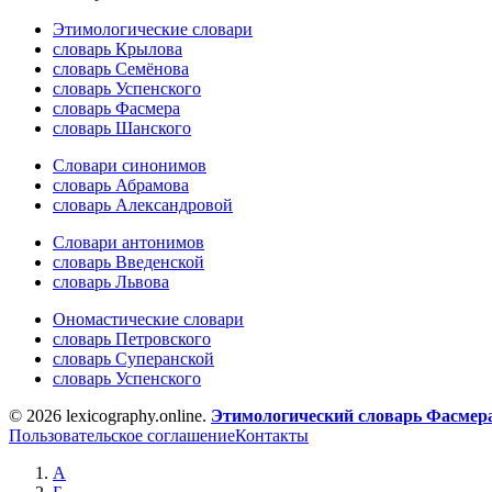
Этимологические словари
словарь Крылова
словарь Семёнова
словарь Успенского
словарь Фасмера
словарь Шанского
Словари синонимов
словарь Абрамова
словарь Александровой
Словари антонимов
словарь Введенской
словарь Львова
Ономастические словари
словарь Петровского
словарь Суперанской
словарь Успенского
© 2026 lexicography.online.
Этимологический словарь Фасмер
Пользовательское соглашение
Контакты
А