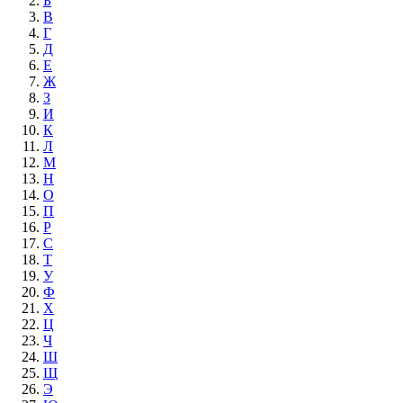
Б
В
Г
Д
Е
Ж
З
И
К
Л
М
Н
О
П
Р
С
Т
У
Ф
Х
Ц
Ч
Ш
Щ
Э