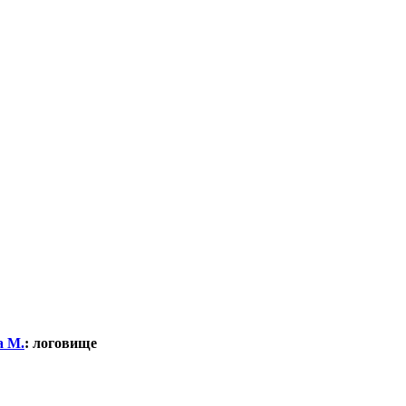
а М.
:
логовище