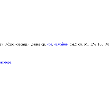
реч. λόχος «засада», далее ср.
лог
,
лежа́ть
(см.); см. Мi. ЕW 163; М.
Фасмера