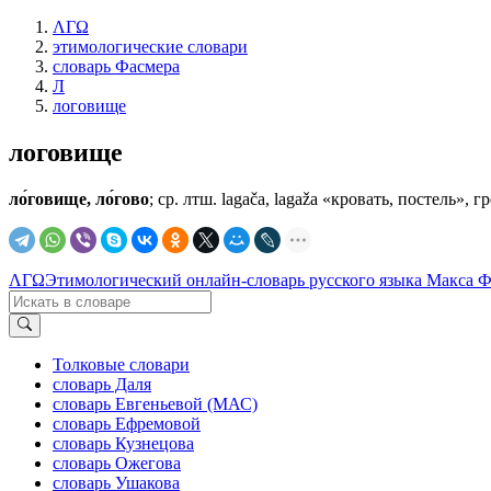
ΛΓΩ
этимологические словари
словарь Фасмера
Л
логовище
логовище
ло́говище, ло́гово
; ср. лтш. lаgаčа, lаgаžа «кровать, постель», г
ΛΓΩ
Этимологический онлайн-словарь русского языка Макса 
Толковые словари
словарь Даля
словарь Евгеньевой (МАС)
словарь Ефремовой
словарь Кузнецова
словарь Ожегова
словарь Ушакова