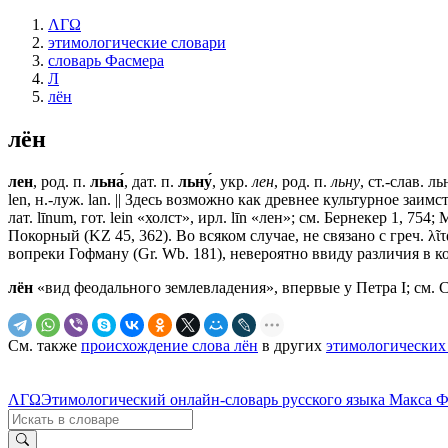
ΛΓΩ
этимологические словари
словарь Фасмера
Л
лён
лён
лен
, род. п.
льна́
, дат. п.
льну́
, укр.
лен
, род. п.
льну
, ст.-слав.
ль
len, н.-луж. lan. || Здесь возможно как древнее культурное заимствова
лат. līnum, гот. lein «холст», ирл. līn «лен»; см. Бернекер 1, 7
Покорный (KZ 45, 362). Во всяком случае, не связано с греч. λῖτα
вопреки Гофману (Gr. Wb. 181), невероятно ввиду различия в к
лён
«вид феодального землевладения», впервые у Петра I; см. С
См. также
происхождение слова лён
в других
этимологических
ΛΓΩ
Этимологический онлайн-словарь русского языка Макса 