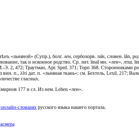
нѣнъ
«льняной» (Супр.), болг.
лен
, сербохорв. ла̏н, словен. lȃn, род
ние, так и исконное родство. Ср. лит. linaĩ мн. «лен», лтш. lini, др.
54; М.-Э. 2, 472; Траутман, Арr. Sprd. 371; Торп 368. Сторонниками
 вин. п., λῖτί дат. п. «льняная ткань»; см. Бехтель, Leхil. 217; Ва
оличестве гласных.
мирнов 177 и сл. Из нем. Lеhеn «лен».
 онлайн-словарях
русского языка нашего портала.
Фасмера