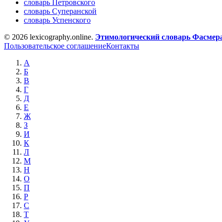
словарь Петровского
словарь Суперанской
словарь Успенского
© 2026 lexicography.online.
Этимологический словарь Фасмер
Пользовательское соглашение
Контакты
А
Б
В
Г
Д
Е
Ж
З
И
К
Л
М
Н
О
П
Р
С
Т