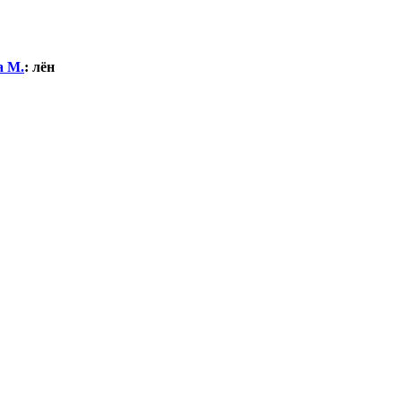
а М.
:
лён