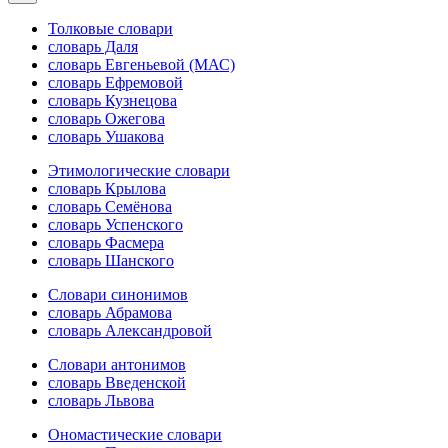
Толковые словари
словарь Даля
словарь Евгеньевой (МАС)
словарь Ефремовой
словарь Кузнецова
словарь Ожегова
словарь Ушакова
Этимологические словари
словарь Крылова
словарь Семёнова
словарь Успенского
словарь Фасмера
словарь Шанского
Словари синонимов
словарь Абрамова
словарь Александровой
Словари антонимов
словарь Введенской
словарь Львова
Ономастические словари