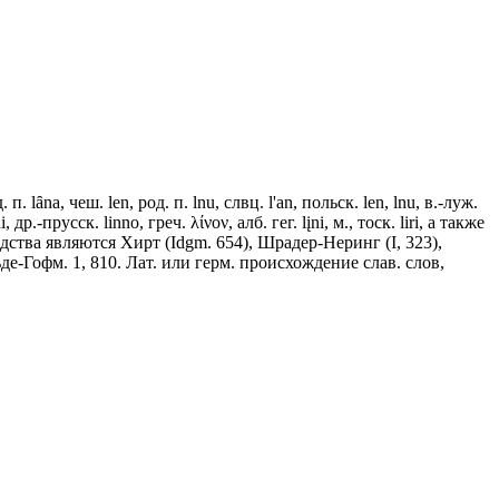
. п. lȃnа, чеш. len, род. п. lnu, слвц. l'аn, польск. len, lnu, в.-луж.
-прусск. linno, греч. λίνον, алб. гег. lįni, м., тоск. liri, а также
 родства являются Хирт (Idgm. 654), Шрадер-Неринг (I, 323),
льде-Гофм. 1, 810. Лат. или герм. происхождение слав. слов,