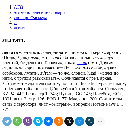
ΛΓΩ
этимологические словари
словарь Фасмера
Л
лытать
лытать
лыта́ть
«лениться, лодырничать», псковск., тверск., арханг.
(Подв., Даль),
лыт
, мн.
лыты́
«бездельничанье»,
лыту́н
«лентяй, бездельник, бродяга», также
лынь
(см.). Другая
ступень чередования гласного: болг.
лу́там се
«блуждаю»,
сербохорв. лу́тати, лу̂там — то же, словен. lútati «медленно
идти, с трудом разыскивать». Сближается с греч. аркад.
λεύτων «от медлительности», нов.-в.-н. liederlich «распутный»,
Lotter «лентяй», англос. lýðrе «убогий, плохой»; см. Сольмсен,
KZ 34, 447; Бернекер 1, 748; Цупица GG 145; Потебня, ЖСт.,
1891, вып. 3, стр. 126; РФВ 1, 77; Младенов 280. Сомнительна
связь с сербохорв. ли̏ст «быстрый», вопреки Потебне (РФВ 1,
77)