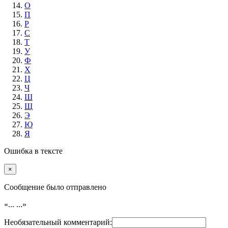
О
П
Р
С
Т
У
Ф
Х
Ц
Ч
Ш
Щ
Э
Ю
Я
Ошибка в тексте
×
Cообщение было отправлено
«...
...»
Необязательный комментарий: