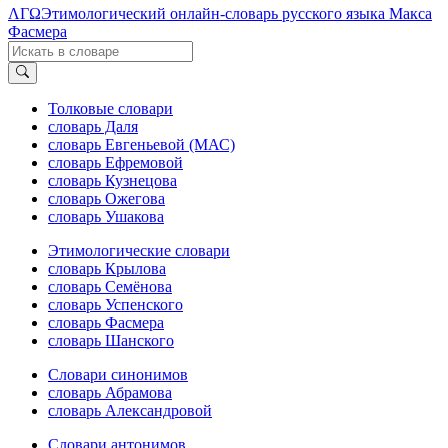
ΛΓΩ
Этимологический онлайн-словарь русского языка Макса
Фасмера
Толковые словари
словарь Даля
словарь Евгеньевой (МАС)
словарь Ефремовой
словарь Кузнецова
словарь Ожегова
словарь Ушакова
Этимологические словари
словарь Крылова
словарь Семёнова
словарь Успенского
словарь Фасмера
словарь Шанского
Словари синонимов
словарь Абрамова
словарь Александровой
Словари антонимов