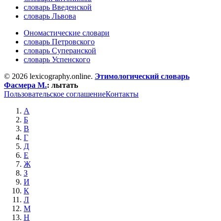
словарь Введенской
словарь Львова
Ономастические словари
словарь Петровского
словарь Суперанской
словарь Успенского
© 2026 lexicography.online.
Этимологический словарь
Фасмера М.
:
лытать
Пользовательское соглашение
Контакты
А
Б
В
Г
Д
Е
Ж
З
И
К
Л
М
Н