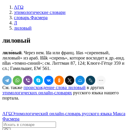
ΛΓΩ
этимологические словари
словарь Фасмера
Л
лиловый
лиловый
лило́вый
. Через нем. lilа или франц. lilas «сиреневый,
лиловый» из араб. līlâk «сирень», которое восходит к др.-инд.
nī́las «темно-синий»; см. Литтман 87, 124; Клюге-Гётце 359 и
сл.; Гамильшег, ЕW 561.
См. также
происхождение слова лиловый
в других
этимологических онлайн-словарях
русского языка нашего
портала.
ΛΓΩ
Этимологический онлайн-словарь русского языка Макса
Фасмера