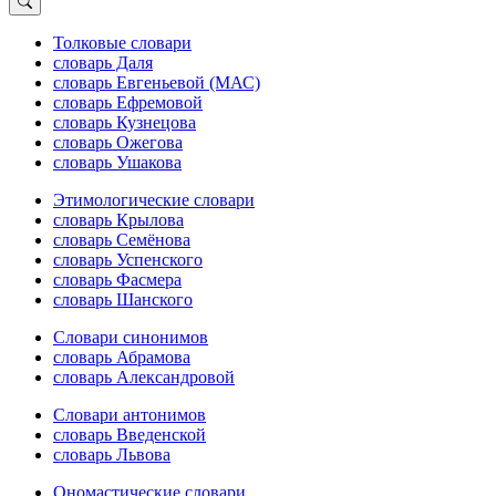
Толковые словари
словарь Даля
словарь Евгеньевой (МАС)
словарь Ефремовой
словарь Кузнецова
словарь Ожегова
словарь Ушакова
Этимологические словари
словарь Крылова
словарь Семёнова
словарь Успенского
словарь Фасмера
словарь Шанского
Словари синонимов
словарь Абрамова
словарь Александровой
Словари антонимов
словарь Введенской
словарь Львова
Ономастические словари