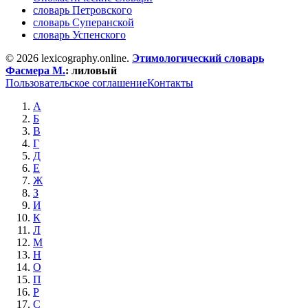
словарь Петровского
словарь Суперанской
словарь Успенского
© 2026 lexicography.online.
Этимологический словарь
Фасмера М.
:
лиловый
Пользовательское соглашение
Контакты
А
Б
В
Г
Д
Е
Ж
З
И
К
Л
М
Н
О
П
Р
С