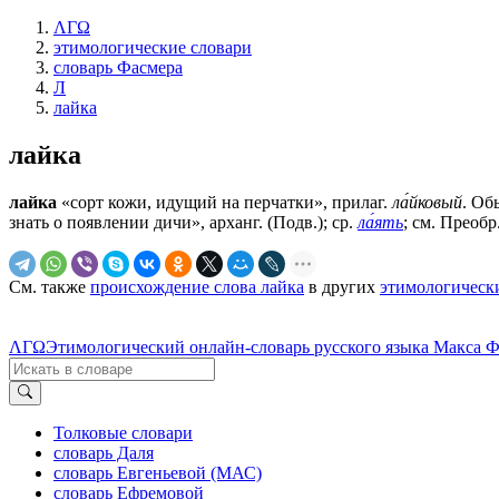
ΛΓΩ
этимологические словари
словарь Фасмера
Л
лайка
лайка
лайка
«сорт кожи, идущий на перчатки», прилаг.
ла́йковый
. Об
знать о появлении дичи», арханг. (Подв.); ср.
ла́ять
; см. Преобр.
См. также
происхождение слова лайка
в других
этимологическ
ΛΓΩ
Этимологический онлайн-словарь русского языка Макса 
Толковые словари
словарь Даля
словарь Евгеньевой (МАС)
словарь Ефремовой