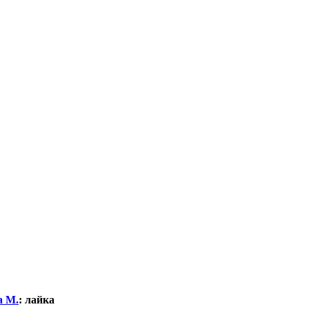
а М.
:
лайка