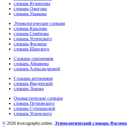
словарь Кузнецова
словарь Ожегова
словарь Ушакова
Этимологические словари
словарь Крылова
словарь Семёнова
словарь Успенского
словарь Фасмера
словарь Шанского
Словари синонимов
словарь Абрамова
словарь Александровой
Словари антонимов
словарь Введенской
словарь Львова
Ономастические словари
словарь Петровского
словарь Суперанской
словарь Успенского
© 2026 lexicography.online.
Этимологический словарь Фасмер