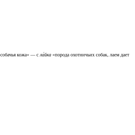
я собачья кожа» — с
ла́йка
«порода охотничьих собак, лаем дает