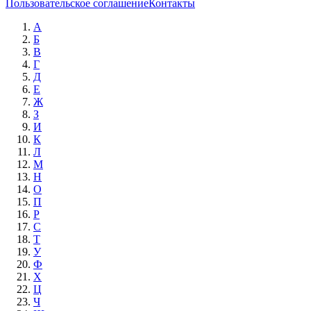
Пользовательское соглашение
Контакты
А
Б
В
Г
Д
Е
Ж
З
И
К
Л
М
Н
О
П
Р
С
Т
У
Ф
Х
Ц
Ч