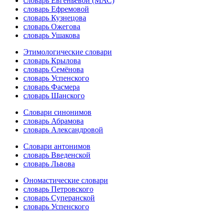
словарь Евгеньевой (МАС)
словарь Ефремовой
словарь Кузнецова
словарь Ожегова
словарь Ушакова
Этимологические словари
словарь Крылова
словарь Семёнова
словарь Успенского
словарь Фасмера
словарь Шанского
Словари синонимов
словарь Абрамова
словарь Александровой
Словари антонимов
словарь Введенской
словарь Львова
Ономастические словари
словарь Петровского
словарь Суперанской
словарь Успенского