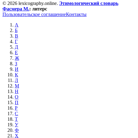
© 2026 lexicography.online.
Этимологический словарь
Фасмера М.
:
литерс
Пользовательское соглашение
Контакты
А
Б
В
Г
Д
Е
Ж
З
И
К
Л
М
Н
О
П
Р
С
Т
У
Ф
Х