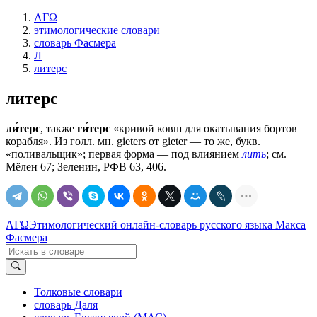
ΛΓΩ
этимологические словари
словарь Фасмера
Л
литерс
литерс
ли́терс
, также
ги́терс
«кривой ковш для окатывания бортов
корабля». Из голл. мн. gieters от gieter — то же, букв.
«поливальщик»; первая форма — под влиянием
лить
; см.
Мёлен 67; Зеленин, РФВ 63, 406.
ΛΓΩ
Этимологический онлайн-словарь русского языка Макса
Фасмера
Толковые словари
словарь Даля