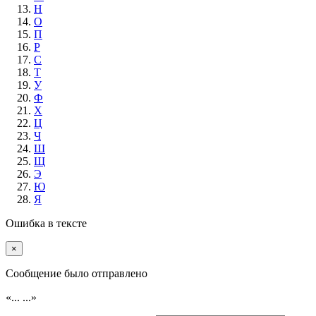
Н
О
П
Р
С
Т
У
Ф
Х
Ц
Ч
Ш
Щ
Э
Ю
Я
Ошибка в тексте
×
Cообщение было отправлено
«...
...»