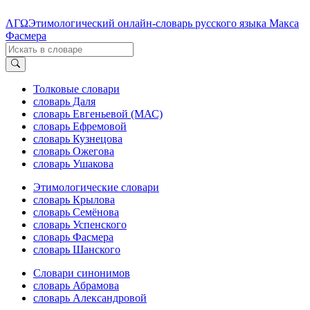
ΛΓΩ
Этимологический онлайн-словарь русского языка Макса
Фасмера
Толковые словари
словарь Даля
словарь Евгеньевой (МАС)
словарь Ефремовой
словарь Кузнецова
словарь Ожегова
словарь Ушакова
Этимологические словари
словарь Крылова
словарь Семёнова
словарь Успенского
словарь Фасмера
словарь Шанского
Словари синонимов
словарь Абрамова
словарь Александровой