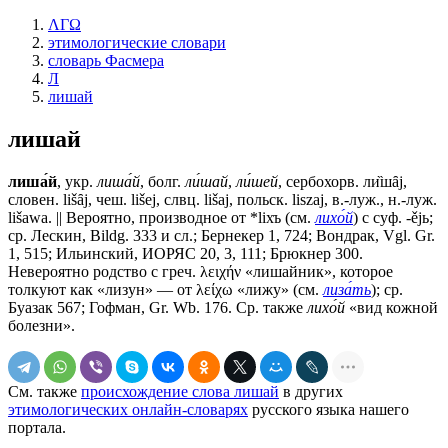
ΛΓΩ
этимологические словари
словарь Фасмера
Л
лишай
лишай
лиша́й
, укр.
лиша́й
, болг.
ли́шай
,
ли́шей
, сербохорв. ли̏шȃj,
словен. lišȃj, чеш. lišej, слвц. lišaj, польск. liszaj, в.-луж., н.-луж.
lišawa. || Вероятно, производное от *liхъ (см.
лихо́й
) с суф. -ějь;
ср. Лескин, Bildg. 333 и сл.; Бернекер 1, 724; Вондрак, Vgl. Gr.
1, 515; Ильинский, ИОРЯС 20, 3, 111; Брюкнер 300.
Невероятно родство с греч. λειχήν «лишайник», которое
толкуют как «лизун» — от λείχω «лижу» (см.
лиза́ть
); ср.
Буазак 567; Гофман, Gr. Wb. 176. Ср. также
лихо́й
«вид кожной
болезни».
См. также
происхождение слова лишай
в других
этимологических онлайн-словарях
русского языка нашего
портала.