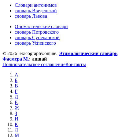
Словари антонимов
словарь Введенской
словарь Львова
Ономастические словари
словарь Петровского
словарь Суперанской
словарь Успенского
© 2026 lexicography.online.
Этимологический словарь
Фасмера М.
:
лишай
Пользовательское соглашение
Контакты
А
Б
В
Г
Д
Е
Ж
З
И
К
Л
М