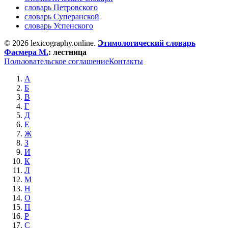
словарь Петровского
словарь Суперанской
словарь Успенского
© 2026 lexicography.online.
Этимологический словарь
Фасмера М.
:
лестница
Пользовательское соглашение
Контакты
А
Б
В
Г
Д
Е
Ж
З
И
К
Л
М
Н
О
П
Р
С