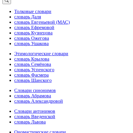
Толковые словари
словарь Даля
словарь Евгеньевой (МАС)
словарь Ефремовой
словарь Кузнецова
словарь Ожегова
словарь Ушакова
Этимологические словари
словарь Крылова
словарь Семёнова
словарь Успенского
словарь Фасмера
словарь Шанского
Словари синонимов
словарь Абрамова
словарь Александровой
Словари антонимов
словарь Введенской
словарь Львова
Ономастические словари