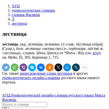
ΛΓΩ
этимологические словари
словарь Фасмера
Л
лестница
лестница
ле́стница
, укр.
лiстви́ця
,
лiстви́на
, ст.-слав.
лѣствица
κλῖμαξ
(Супр.), болг.
ле́ствица
«октава (муз.)», сербохорв. љȅствē ж.
«лестница», словен. lẹ̑stva, lẹ̑stvica от *lěstvа : lězǫ (см.
ле́зу
);
см. Мейе, Ét. 305; Бернекер 1, 715.
См. также
происхождение слова лестница
в других
этимологических онлайн-словарях
русского языка нашего
портала.
ΛΓΩ
Этимологический онлайн-словарь русского языка Макса
Фасмера