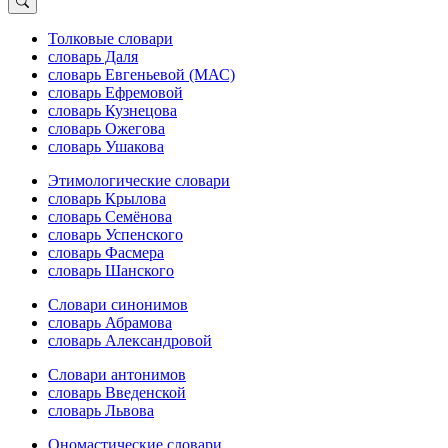
Толковые словари
словарь Даля
словарь Евгеньевой (МАС)
словарь Ефремовой
словарь Кузнецова
словарь Ожегова
словарь Ушакова
Этимологические словари
словарь Крылова
словарь Семёнова
словарь Успенского
словарь Фасмера
словарь Шанского
Словари синонимов
словарь Абрамова
словарь Александровой
Словари антонимов
словарь Введенской
словарь Львова
Ономастические словари