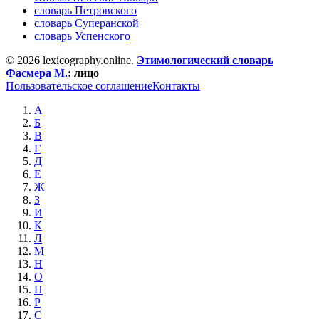
словарь Петровского
словарь Суперанской
словарь Успенского
© 2026 lexicography.online.
Этимологический словарь
Фасмера М.
:
лицо
Пользовательское соглашение
Контакты
А
Б
В
Г
Д
Е
Ж
З
И
К
Л
М
Н
О
П
Р
С