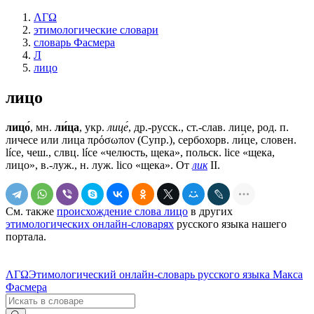
ΛΓΩ
этимологические словари
словарь Фасмера
Л
лицо
лицо
лицо́
, мн.
ли́ца
, укр.
лице́
, др.-русск., ст.-слав.
лице
, род. п.
личесе
или
лица
πρόσωπον (Супр.), сербохорв. ли́це, словен.
líсе, чеш., слвц. líce «челюсть, щека», польск. lice «щека,
лицо», в.-луж., н. луж. lico «щека». От
лик
II.
См. также
происхождение слова лицо
в других
этимологических онлайн-словарях
русского языка нашего
портала.
ΛΓΩ
Этимологический онлайн-словарь русского языка Макса
Фасмера