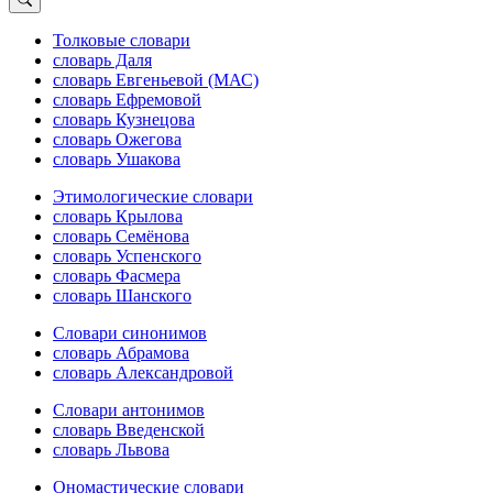
Толковые словари
словарь Даля
словарь Евгеньевой (МАС)
словарь Ефремовой
словарь Кузнецова
словарь Ожегова
словарь Ушакова
Этимологические словари
словарь Крылова
словарь Семёнова
словарь Успенского
словарь Фасмера
словарь Шанского
Словари синонимов
словарь Абрамова
словарь Александровой
Словари антонимов
словарь Введенской
словарь Львова
Ономастические словари