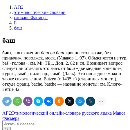
ΛΓΩ
этимологические словари
словарь Фасмера
Б
баш
баш
баш
, в выражении
баш на баш
«ровно столько же, без
придачи», поволжск, моск. (Ушаков 1, 97). Объясняется из тур.
baš «голова», см. Mi. TEl., Доп. 2, 82 и сл. Возникает вопрос,
следует ли отделять это знач. от
баш
«две медные копейки»,
курск., тамб., нижегор., симб. (Даль). Это последнее можно
также связать с нем. Batzen (с 1495 г.) (старинная монета),
откуда франц. bache, batche — название монеты; см. Клюге-
Гётце 42.
ΛΓΩ
Этимологический онлайн-словарь русского языка Макса
Фасмера