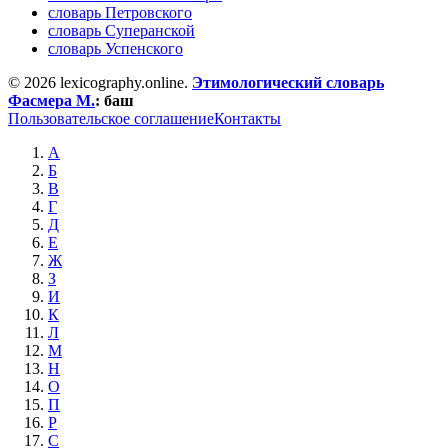
словарь Петровского
словарь Суперанской
словарь Успенского
© 2026 lexicography.online.
Этимологический словарь
Фасмера М.
:
баш
Пользовательское соглашение
Контакты
А
Б
В
Г
Д
Е
Ж
З
И
К
Л
М
Н
О
П
Р
С