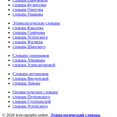
словарь Ефремовой
словарь Кузнецова
словарь Ожегова
словарь Ушакова
Этимологические словари
словарь Крылова
словарь Семёнова
словарь Успенского
словарь Фасмера
словарь Шанского
Словари синонимов
словарь Абрамова
словарь Александровой
Словари антонимов
словарь Введенской
словарь Львова
Ономастические словари
словарь Петровского
словарь Суперанской
словарь Успенского
© 2026 lexicography.online.
Этимологический словарь