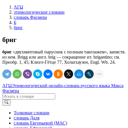
ΛΓΩ
этимологические словари
словарь Фасмера
Б
бриг
бриг
бриг
«двухмачтовый парусник с полным такелажем», заимств.
из нем. Brigg или англ. brig — сокращение ит. brigantino; см.
Преобр. 1, 45; Клюге-Гётце 77, Хольтхаузен, Engl. Wb. 24.
ΛΓΩ
Этимологический онлайн-словарь русского языка Макса
Фасмера
Толковые словари
словарь Даля
словарь Евгеньевой (МАС)