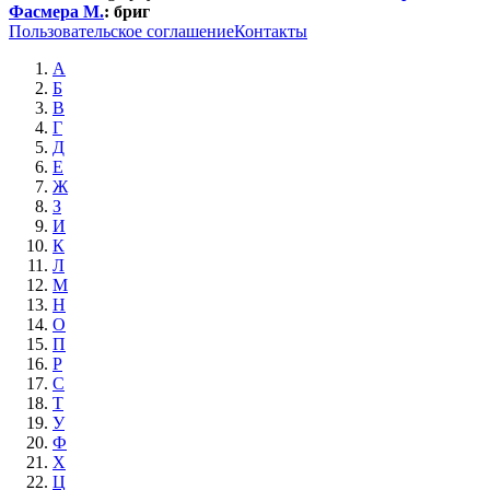
Фасмера М.
:
бриг
Пользовательское соглашение
Контакты
А
Б
В
Г
Д
Е
Ж
З
И
К
Л
М
Н
О
П
Р
С
Т
У
Ф
Х
Ц