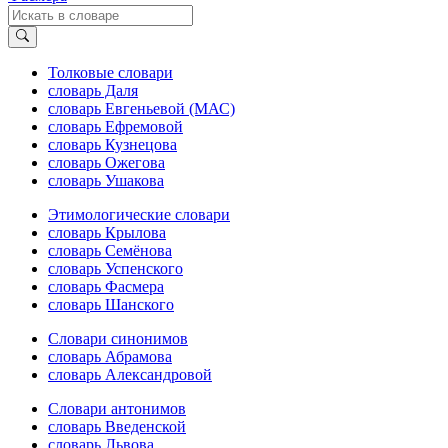
Толковые словари
словарь Даля
словарь Евгеньевой (МАС)
словарь Ефремовой
словарь Кузнецова
словарь Ожегова
словарь Ушакова
Этимологические словари
словарь Крылова
словарь Семёнова
словарь Успенского
словарь Фасмера
словарь Шанского
Словари синонимов
словарь Абрамова
словарь Александровой
Словари антонимов
словарь Введенской
словарь Львова