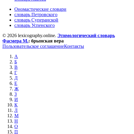
Ономастические словари
словарь Петровского
словарь Суперанской
словарь Успенского
© 2026 lexicography.online.
Этимологический словарь
Фасмера М.
:
брынская вера
Пользовательское соглашение
Контакты
А
Б
В
Г
Д
Е
Ж
З
И
К
Л
М
Н
О
П