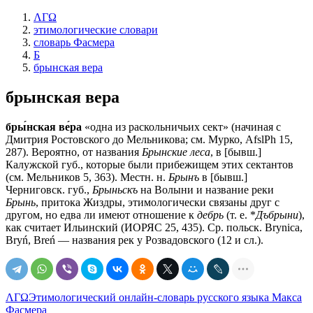
ΛΓΩ
этимологические словари
словарь Фасмера
Б
брынская вера
брынская вера
бры́нская ве́ра
«одна из раскольничьих сект» (начиная с
Дмитрия Ростовского до Мельникова; см. Мурко, AfslPh 15,
287). Вероятно, от названия
Брынские леса
, в [бывш.]
Калужской губ., которые были прибежищем этих сектантов
(см. Мельников 5, 363). Местн. н.
Брынъ
в [бывш.]
Черниговск. губ.,
Брыньскъ
на Волыни и название реки
Брынь
, притока Жиздры, этимологически связаны друг с
другом, но едва ли имеют отношение к
дебрь
(т. е. *
Дъбрыни
),
как считает Ильинский (ИОРЯС 25, 435). Ср. польск. Brynica,
Bryń, Breń — названия рек у Розвадовского (12 и сл.).
ΛΓΩ
Этимологический онлайн-словарь русского языка Макса
Фасмера