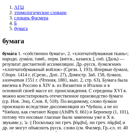
ΛΓΩ
этимологические словари
словарь Фасмера
Б
бумага
бумага
бума́га
1. «собственно бумага», 2. «хлопчатобумажная ткань»;
народн.
гума́га
, тамб., перм. [вятск., казанск.], сиб. (Даль) —
результат дистантной ассимиляции. Др.-русск.
бумажникъ
«хлопчатобумажный войлок» (Срезн. I, 193). Впервые
бумага
,
Сборн. 1414 г. (Срезн., Доп. 27), Домостр. Заб. 158,
бумага
,
хлопчатая
1551 г. (Чтения, 1881, вып. 2, стр. 63). Бумага была
ввезена в Россию в XIV в. из Византии и Италии и в
основной своей массе ит. происхождения. С середины XVI в.
можно констатировать отечественное производство бумаги
(ср. Нов. Энц. Слов. 8, 518). По-видимому, слово
бума́га
произошло вследствие диссимиляции из *
бубага
, а не из
*
бѫбага
, как считают Корш (AfslPh 9, 661) и Бернекер (1, 101),
потому что носовые гласные были заменены уже в X в.
звуками
у
,
'а
. || Поскольку ни греч. βόμβυξ, ни греч. πάμβαξ и
др. не могут объяснить русск. слово (cм. Фасмер, Гр.-сл. эт. 40