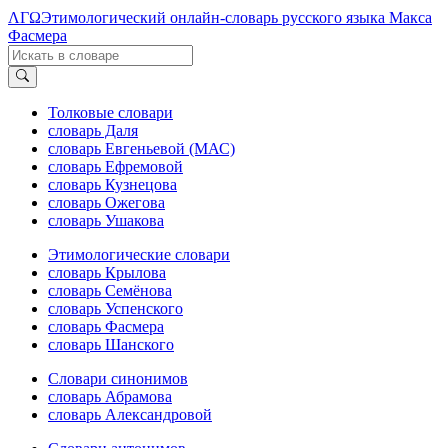
ΛΓΩ
Этимологический онлайн-словарь русского языка Макса
Фасмера
Толковые словари
словарь Даля
словарь Евгеньевой (МАС)
словарь Ефремовой
словарь Кузнецова
словарь Ожегова
словарь Ушакова
Этимологические словари
словарь Крылова
словарь Семёнова
словарь Успенского
словарь Фасмера
словарь Шанского
Словари синонимов
словарь Абрамова
словарь Александровой