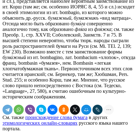
и сл.), представляется наиболее вероятным заимствование из
ит. Корш (там же; см. особенно ИОРЯС 8, 4, 55 и сл.) исходит
в своей этимологии из ит. bombagio, из которого можно
объяснить др.-русск.
бумажный
,
бумажникъ
«вид матраца».
Отсюда могло быть образовано
бума́га
совершенно
аналогично тому, как образовано
фля́га
из
фля́жка
; см. также
Преобр. 1, стр. XXVII; Соболевский, Заимств. 7 и 75. В
высшей степени невероятно, чтобы тюрк. народы сыграли
роль распространителей бумаги на Руси (см. Mi. TEl. 2, 139;
EW 230). Возможно вместе с тем заимствование формы
бума́жный
из ит. bombagino, лат. bombacium «хлопок», откуда
франц. bombasin «бумазея», нем. Bombasin «легкая
хлопчатобумажная ткань». Первоисточником всех этих слов
считается иранский; см. Бернекер, там же; Хюбшман, Pers.
Stud. 255; и особенно Корш, там же. Мнение, что русское
слово пришло непосредственно с Востока (см. Тедеско,
«Language», 27, 580), я считаю ошибочным по культурно-
историческим соображениям.
См. также
происхождение слова бумага
в других
этимологических онлайн-словарях
русского языка нашего
портала.