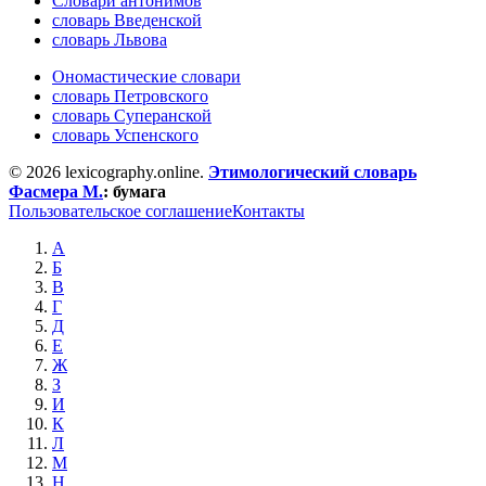
Словари антонимов
словарь Введенской
словарь Львова
Ономастические словари
словарь Петровского
словарь Суперанской
словарь Успенского
© 2026 lexicography.online.
Этимологический словарь
Фасмера М.
:
бумага
Пользовательское соглашение
Контакты
А
Б
В
Г
Д
Е
Ж
З
И
К
Л
М
Н