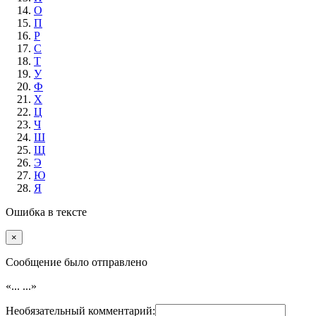
О
П
Р
С
Т
У
Ф
Х
Ц
Ч
Ш
Щ
Э
Ю
Я
Ошибка в тексте
×
Cообщение было отправлено
«...
...»
Необязательный комментарий: