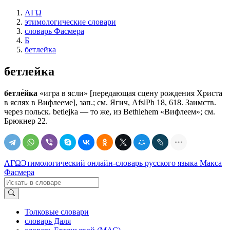
ΛΓΩ
этимологические словари
словарь Фасмера
Б
бетлейка
бетлейка
бетле́йка
«игра в ясли» [передающая сцену рождения Христа
в яслях в Вифлееме], зап.; см. Ягич, AfslPh 18, 618. Заимств.
через польск. betlejka — то же, из Bethlehem «Вифлеем»; см.
Брюкнер 22.
ΛΓΩ
Этимологический онлайн-словарь русского языка Макса
Фасмера
Толковые словари
словарь Даля