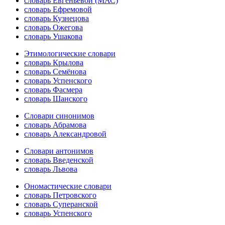
словарь Евгеньевой (МАС)
словарь Ефремовой
словарь Кузнецова
словарь Ожегова
словарь Ушакова
Этимологические словари
словарь Крылова
словарь Семёнова
словарь Успенского
словарь Фасмера
словарь Шанского
Словари синонимов
словарь Абрамова
словарь Александровой
Словари антонимов
словарь Введенской
словарь Львова
Ономастические словари
словарь Петровского
словарь Суперанской
словарь Успенского