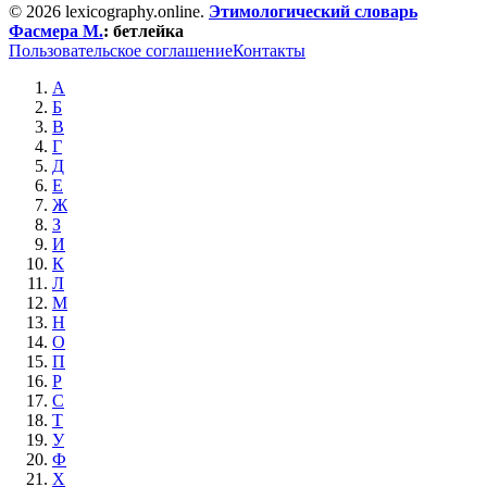
© 2026 lexicography.online.
Этимологический словарь
Фасмера М.
:
бетлейка
Пользовательское соглашение
Контакты
А
Б
В
Г
Д
Е
Ж
З
И
К
Л
М
Н
О
П
Р
С
Т
У
Ф
Х