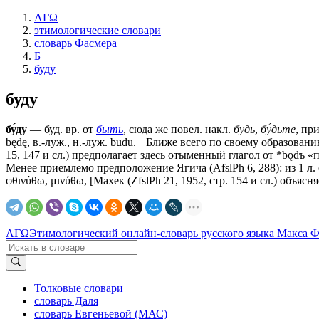
ΛΓΩ
этимологические словари
словарь Фасмера
Б
буду
буду
бу́ду
— буд. вр. от
быть
, сюда же повел. накл.
будь
,
бу́дьте
, пр
będę, в.-луж., н.-луж. budu. || Ближе всего по своему образов
15, 147 и сл.) предполагает здесь отыменный глагол от *bǫdъ «
Менее приемлемо предположение Ягича (AfslPh 6, 288): из 1 л. е
φθινύθω, μινύθω, [Махек (ZfslPh 21, 1952, стр. 154 и сл.) объясн
ΛΓΩ
Этимологический онлайн-словарь русского языка Макса 
Толковые словари
словарь Даля
словарь Евгеньевой (МАС)