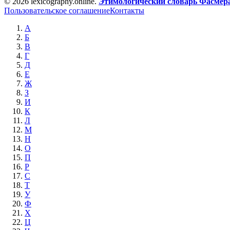
© 2026 lexicography.online.
Этимологический словарь Фасмер
Пользовательское соглашение
Контакты
А
Б
В
Г
Д
Е
Ж
З
И
К
Л
М
Н
О
П
Р
С
Т
У
Ф
Х
Ц