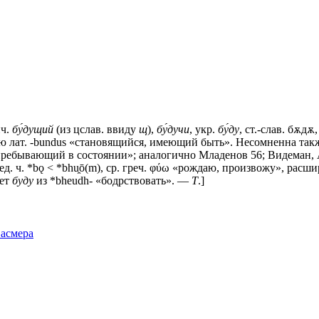
ич.
бу́дущий
(из цслав. ввиду
щ
),
бу́дучи
, укр.
бу́ду
, ст.-слав.
бѫдѫ
анию лат. -bundus «становящийся, имеющий быть». Несомненна также 
пребывающий в состоянии»; аналогично Младенов 56; Видеман, Afsl
д. ч. *bǫ < *bhu̯ō(m), ср. греч. φύω «рождаю, произвожу», расшир
яет
буду
из *bheudh- «бодрствовать». —
Т
.]
Фасмера