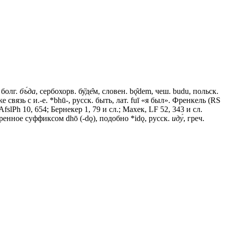
, болг.
бъ́да
, сербохорв. бу̏де̑м, словен. bǫ̑dem, чеш. budu, польск.
связь с и.-е. *bhū-, русск. быть, лат. fuī «я был». Френкель (RS
Ph 10, 654; Бернекер 1, 79 и сл.; Махек, LF 52, 343 и сл.
енное суффиксом dhō (-dǫ), подобно *idǫ, русск.
иду́
, греч.