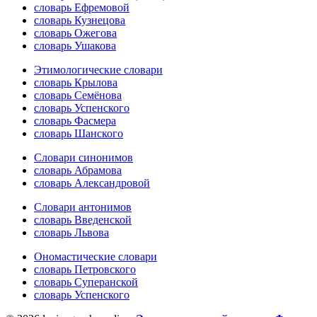
словарь Ефремовой
словарь Кузнецова
словарь Ожегова
словарь Ушакова
Этимологические словари
словарь Крылова
словарь Семёнова
словарь Успенского
словарь Фасмера
словарь Шанского
Словари синонимов
словарь Абрамова
словарь Александровой
Словари антонимов
словарь Введенской
словарь Львова
Ономастические словари
словарь Петровского
словарь Суперанской
словарь Успенского