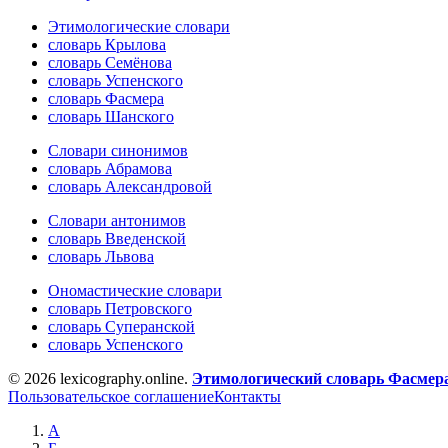
Этимологические словари
словарь Крылова
словарь Семёнова
словарь Успенского
словарь Фасмера
словарь Шанского
Словари синонимов
словарь Абрамова
словарь Александровой
Словари антонимов
словарь Введенской
словарь Львова
Ономастические словари
словарь Петровского
словарь Суперанской
словарь Успенского
© 2026 lexicography.online.
Этимологический словарь Фасмер
Пользовательское соглашение
Контакты
А