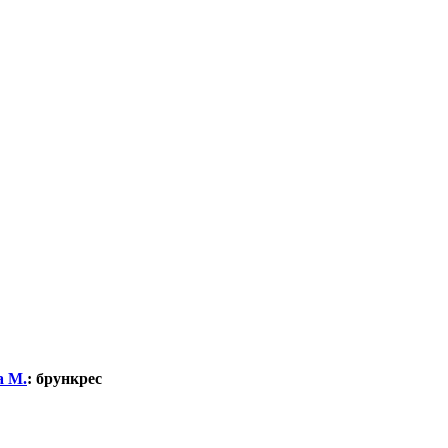
а М.
:
брункрес