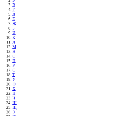
Б
В
Г
Д
Е
Ж
З
И
К
Л
М
Н
О
П
Р
С
Т
У
Ф
Х
Ц
Ч
Ш
Щ
Э