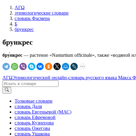
ΛΓΩ
этимологические словари
словарь Фасмера
Б
брункрес
брункрес
бру́нкрес
— растение «Nasturtium officinale», также «водяной и
ΛΓΩ
Этимологический онлайн-словарь русского языка Макса 
Толковые словари
словарь Даля
словарь Евгеньевой (МАС)
словарь Ефремовой
словарь Кузнецова
словарь Ожегова
словарь Ушакова