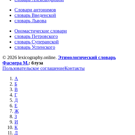
Словари антонимов
словарь Введенской
словарь Львова
Ономастические словари
словарь Петровского
словарь Суперанской
словарь Успенского
© 2026 lexicography.online.
Этимологический словарь
Фасмера М.
:
блуза
Пользовательское соглашение
Контакты
А
Б
В
Г
Д
Е
Ж
З
И
К
Л