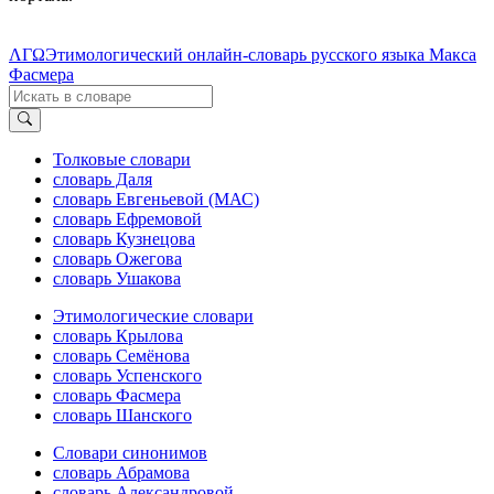
ΛΓΩ
Этимологический онлайн-словарь русского языка Макса
Фасмера
Толковые словари
словарь Даля
словарь Евгеньевой (МАС)
словарь Ефремовой
словарь Кузнецова
словарь Ожегова
словарь Ушакова
Этимологические словари
словарь Крылова
словарь Семёнова
словарь Успенского
словарь Фасмера
словарь Шанского
Словари синонимов
словарь Абрамова
словарь Александровой