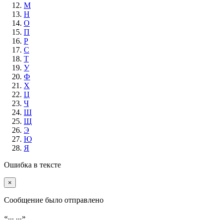
М
Н
О
П
Р
С
Т
У
Ф
Х
Ц
Ч
Ш
Щ
Э
Ю
Я
Ошибка в тексте
×
Cообщение было отправлено
«...
...»