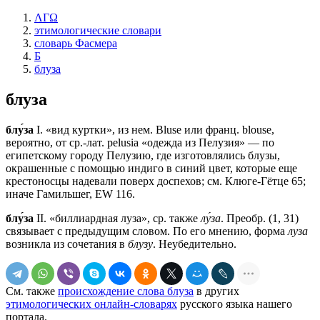
ΛΓΩ
этимологические словари
словарь Фасмера
Б
блуза
блуза
блу́за
I. «вид куртки», из нем. Bluse или франц. blouse,
вероятно, от ср.-лат. pelusia «одежда из Пелузия» — по
египетскому городу Пелузию, где изготовлялись блузы,
окрашенные с помощью индиго в синий цвет, которые еще
крестоносцы надевали поверх доспехов; см. Клюге-Гётце 65;
иначе Гамильшег, EW 116.
блу́за
II. «биллиардная луза», ср. также
лу́за
. Преобр. (1, 31)
связывает с предыдущим словом. По его мнению, форма
луза
возникла из сочетания в
блузу
. Неубедительно.
См. также
происхождение слова блуза
в других
этимологических онлайн-словарях
русского языка нашего
портала.