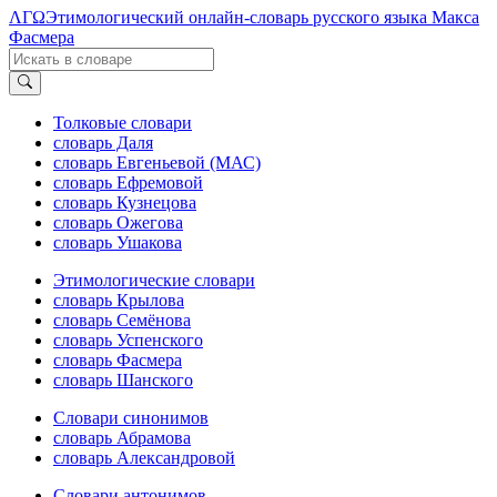
ΛΓΩ
Этимологический онлайн-словарь русского языка Макса
Фасмера
Толковые словари
словарь Даля
словарь Евгеньевой (МАС)
словарь Ефремовой
словарь Кузнецова
словарь Ожегова
словарь Ушакова
Этимологические словари
словарь Крылова
словарь Семёнова
словарь Успенского
словарь Фасмера
словарь Шанского
Словари синонимов
словарь Абрамова
словарь Александровой
Словари антонимов