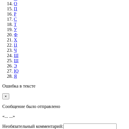
О
П
Р
С
Т
У
Ф
Х
Ц
Ч
Ш
Щ
Э
Ю
Я
Ошибка в тексте
×
Cообщение было отправлено
«...
...»
Необязательный комментарий: