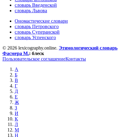
словарь Введенской
словарь Львова
Ономастические словари
словарь Петровского
словарь Суперанской
словарь Успенского
© 2026 lexicography.online.
Этимологический словарь
Фасмера М.
:
блеск
Пользовательское соглашение
Контакты
А
Б
В
Г
Д
Е
Ж
З
И
К
Л
М
Н