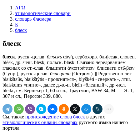
ΛΓΩ
этимологические словари
словарь Фасмера
Б
блеск
блеск
блеск
, русск.-цслав.
блѣскъ
αὑγή, сербохорв. бли̏jесак, словен.
blȇsk, др.-чеш. blesk, польск. blask. Связано чередованием
гласных со ст.-слав.
бльштати
ἀναστράπτειν,
блискати
στίλβειν
(Супр.), русск.-цслав.
блисцати
(Остром.). || Родственно лит.
blaikštaũs, blaikštýtis «проясняться», blyškė́ti «сверкать», лтш.
blaiskums «пятно», далее д.-в.-н. bleih «бледный», др.-исл.
bleikr; см. Бернекер 1, 60 и сл.; Траутман, BSW 34; М. — Э. 1,
307 и сл., Перссон 339, 880.
См. также
происхождение слова блеск
в других
этимологических онлайн-словарях
русского языка нашего
портала.