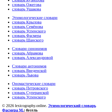
словарь Кузнецова
словарь Ожегова
словарь Ушакова
Этимологические словари
словарь Крылова
словарь Семёнова
словарь Успенского
словарь Фасмера
словарь Шанского
Словари синонимов
словарь Абрамова
словарь Александровой
Словари антонимов
словарь Введенской
словарь Львова
Ономастические словари
словарь Петровского
словарь Суперанской
словарь Успенского
© 2026 lexicography.online.
Этимологический словарь
Фасмера М.
:
бусель