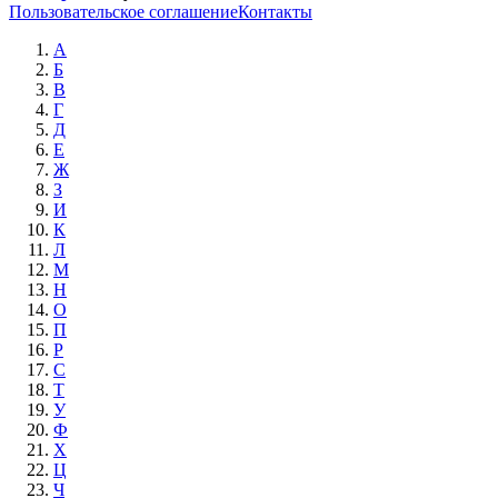
Пользовательское соглашение
Контакты
А
Б
В
Г
Д
Е
Ж
З
И
К
Л
М
Н
О
П
Р
С
Т
У
Ф
Х
Ц
Ч