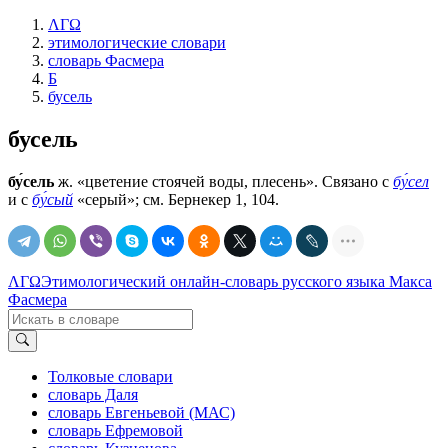
ΛΓΩ
этимологические словари
словарь Фасмера
Б
бусель
бусель
бу́сель
ж. «цветение стоячей воды, плесень». Связано с
бу́сел
и с
бу́сый
«серый»; см. Бернекер 1, 104.
ΛΓΩ
Этимологический онлайн-словарь русского языка Макса
Фасмера
Толковые словари
словарь Даля
словарь Евгеньевой (МАС)
словарь Ефремовой