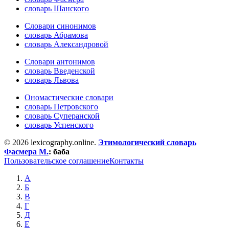
словарь Шанского
Словари синонимов
словарь Абрамова
словарь Александровой
Словари антонимов
словарь Введенской
словарь Львова
Ономастические словари
словарь Петровского
словарь Суперанской
словарь Успенского
© 2026 lexicography.online.
Этимологический словарь
Фасмера М.
:
баба
Пользовательское соглашение
Контакты
А
Б
В
Г
Д
Е