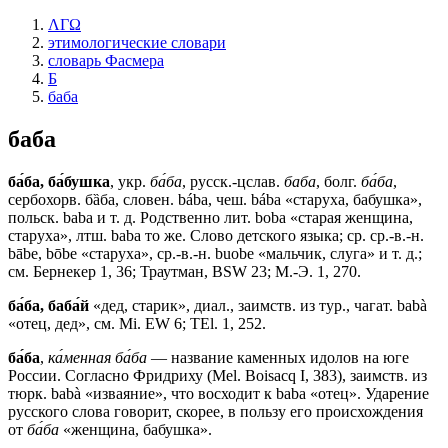
ΛΓΩ
этимологические словари
словарь Фасмера
Б
баба
баба
ба́ба, ба́бушка
, укр.
ба́ба
, русск.-цслав.
баба
, болг.
ба́ба
,
сербохорв. бȁба, словен. bába, чеш. bába «старуха, бабушка»,
польск. baba и т. д. Родственно лит. boba «старая женщина,
старуха», лтш. baba то же. Слово детского языка; ср. ср.-в.-н.
bābe, bōbe «старуха», ср.-в.-н. buobe «мальчик, слуга» и т. д.;
см. Бернекер 1, 36; Траутман, BSW 23; М.-Э. 1, 270.
ба́ба, баба́й
«дед, старик», диал., заимств. из тур., чагат. babà
«отец, дед», см. Mi. EW 6; TEl. 1, 252.
ба́ба
,
ка́менная ба́ба
— название каменных идолов на юге
России. Согласно Фридриху (Mel. Boisacq I, 383), заимств. из
тюрк. babà «изваяние», что восходит к baba «отец». Ударение
русского слова говорит, скорее, в пользу его происхождения
от
ба́ба
«женщина, бабушка».