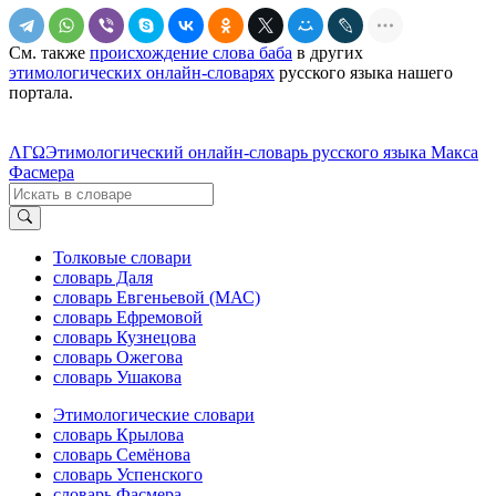
См. также
происхождение слова баба
в других
этимологических онлайн-словарях
русского языка нашего
портала.
ΛΓΩ
Этимологический онлайн-словарь русского языка Макса
Фасмера
Толковые словари
словарь Даля
словарь Евгеньевой (МАС)
словарь Ефремовой
словарь Кузнецова
словарь Ожегова
словарь Ушакова
Этимологические словари
словарь Крылова
словарь Семёнова
словарь Успенского
словарь Фасмера