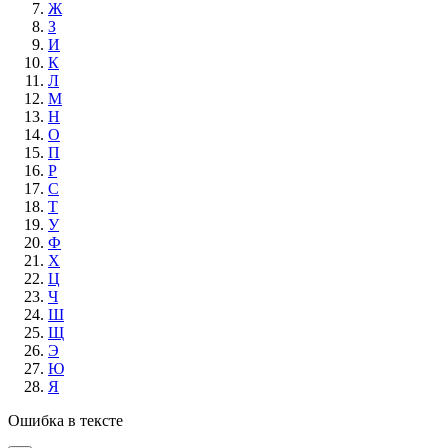
Ж
З
И
К
Л
М
Н
О
П
Р
С
Т
У
Ф
Х
Ц
Ч
Ш
Щ
Э
Ю
Я
Ошибка в тексте