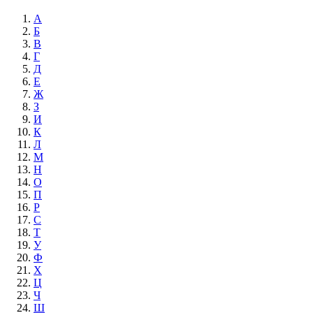
А
Б
В
Г
Д
Е
Ж
З
И
К
Л
М
Н
О
П
Р
С
Т
У
Ф
Х
Ц
Ч
Ш