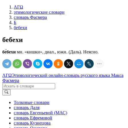
ΛΓΩ
этимологические словари
словарь Фасмера
Б
бебехи
бебехи
бе́бехи
мн. «кишки», диал., южн. (Даль). Неясно.
ΛΓΩ
Этимологический онлайн-словарь русского языка Макса
Фасмера
Толковые словари
словарь Даля
словарь Евгеньевой (МАС)
словарь Ефремовой
словарь Кузнецова