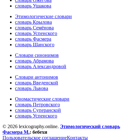
словарь Ожегова
словарь Ушакова
Этимологические словари
словарь Крылова
словарь Семёнова
словарь Успенского
словарь Фасмера
словарь Шанского
Словари синонимов
словарь Абрамова
словарь Александровой
Словари антонимов
словарь Введенской
словарь Львова
Ономастические словари
словарь Петровского
словарь Суперанской
словарь Успенского
© 2026 lexicography.online.
Этимологический словарь
Фасмера М.
:
бебехи
Пользовательское соглашение
Контакты