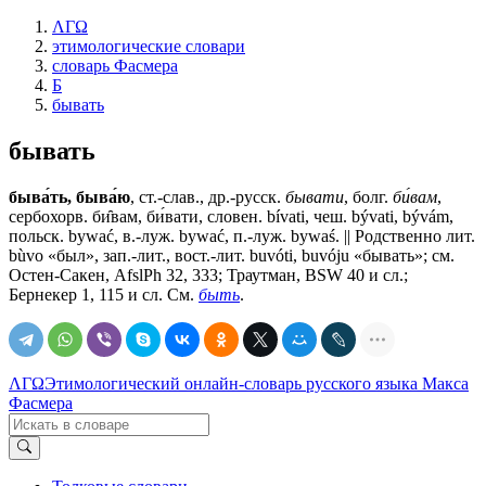
ΛΓΩ
этимологические словари
словарь Фасмера
Б
бывать
бывать
быва́ть, быва́ю
, ст.-слав., др.-русск.
бывати
, болг.
би́вам
,
сербохорв. би̑вам, би́вати, словен. bívati, чеш. bývati, bývám,
польск. bywać, в.-луж. bywać, п.-луж. bywaś. || Родственно лит.
bùvo «был», зап.-лит., вост.-лит. buvóti, buvóju «бывать»; см.
Остен-Сакен, AfslPh 32, 333; Траутман, BSW 40 и сл.;
Бернекер 1, 115 и сл. См.
быть
.
ΛΓΩ
Этимологический онлайн-словарь русского языка Макса
Фасмера