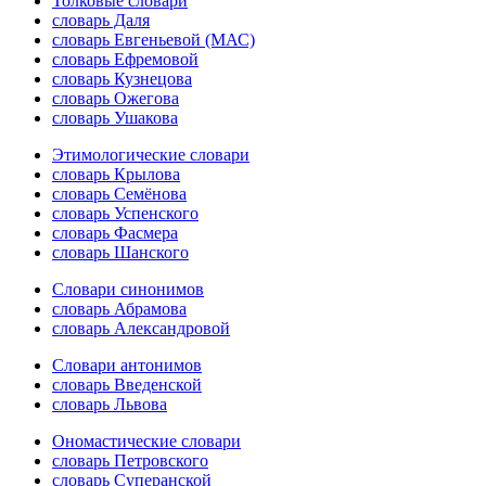
Толковые словари
словарь Даля
словарь Евгеньевой (МАС)
словарь Ефремовой
словарь Кузнецова
словарь Ожегова
словарь Ушакова
Этимологические словари
словарь Крылова
словарь Семёнова
словарь Успенского
словарь Фасмера
словарь Шанского
Словари синонимов
словарь Абрамова
словарь Александровой
Словари антонимов
словарь Введенской
словарь Львова
Ономастические словари
словарь Петровского
словарь Суперанской