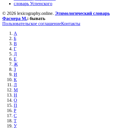
словарь Успенского
© 2026 lexicography.online.
Этимологический словарь
Фасмера М.
:
бывать
Пользовательское соглашение
Контакты
А
Б
В
Г
Д
Е
Ж
З
И
К
Л
М
Н
О
П
Р
С
Т
У