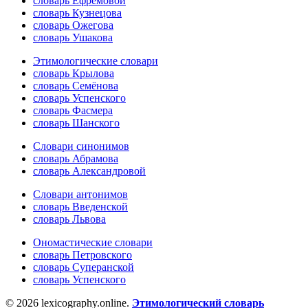
словарь Ефремовой
словарь Кузнецова
словарь Ожегова
словарь Ушакова
Этимологические словари
словарь Крылова
словарь Семёнова
словарь Успенского
словарь Фасмера
словарь Шанского
Словари синонимов
словарь Абрамова
словарь Александровой
Словари антонимов
словарь Введенской
словарь Львова
Ономастические словари
словарь Петровского
словарь Суперанской
словарь Успенского
© 2026 lexicography.online.
Этимологический словарь