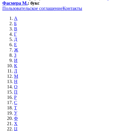
Фасмера М.
:
букс
Пользовательское соглашение
Контакты
А
Б
В
Г
Д
Е
Ж
З
И
К
Л
М
Н
О
П
Р
С
Т
У
Ф
Х
Ц