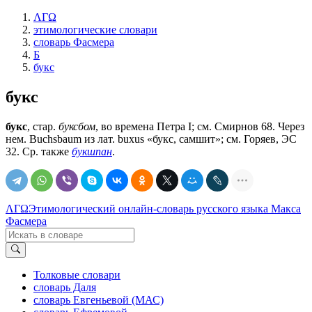
ΛΓΩ
этимологические словари
словарь Фасмера
Б
букс
букс
букс
, стар.
буксбом
, во времена Петра I; см. Смирнов 68. Через
нем. Buchsbaum из лат. buxus «букс, самшит»; см. Горяев, ЭС
32. Ср. также
букшпан
.
ΛΓΩ
Этимологический онлайн-словарь русского языка Макса
Фасмера
Толковые словари
словарь Даля
словарь Евгеньевой (МАС)