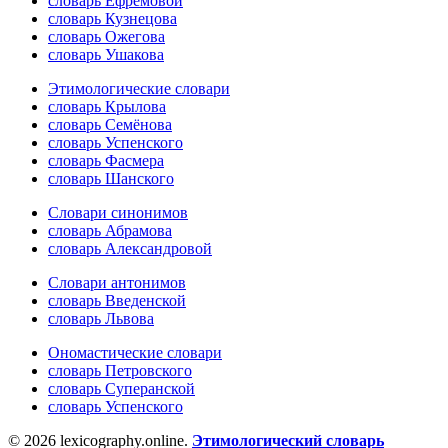
словарь Ефремовой
словарь Кузнецова
словарь Ожегова
словарь Ушакова
Этимологические словари
словарь Крылова
словарь Семёнова
словарь Успенского
словарь Фасмера
словарь Шанского
Словари синонимов
словарь Абрамова
словарь Александровой
Словари антонимов
словарь Введенской
словарь Львова
Ономастические словари
словарь Петровского
словарь Суперанской
словарь Успенского
© 2026 lexicography.online.
Этимологический словарь