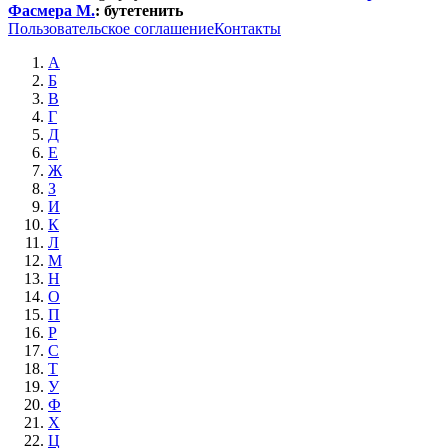
Фасмера М.
:
бутетенить
Пользовательское соглашение
Контакты
А
Б
В
Г
Д
Е
Ж
З
И
К
Л
М
Н
О
П
Р
С
Т
У
Ф
Х
Ц