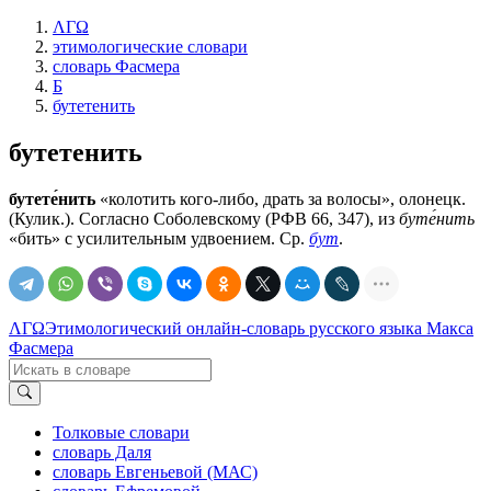
ΛΓΩ
этимологические словари
словарь Фасмера
Б
бутетенить
бутетенить
бутете́нить
«колотить кого-либо, драть за волосы», олонецк.
(Кулик.). Согласно Соболевскому (РФВ 66, 347), из
буте́нить
«бить» с усилительным удвоением. Ср.
бут
.
ΛΓΩ
Этимологический онлайн-словарь русского языка Макса
Фасмера
Толковые словари
словарь Даля
словарь Евгеньевой (МАС)